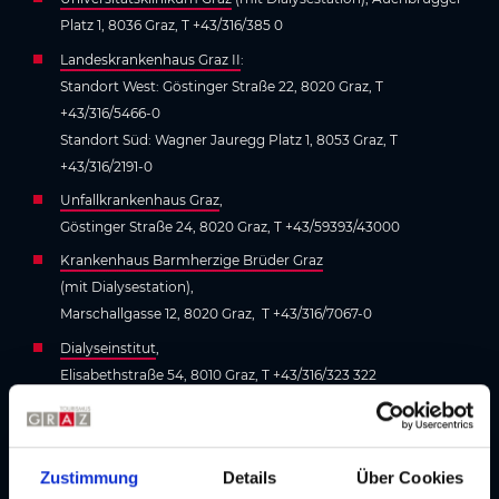
Platz 1, 8036 Graz, T +43/316/385 0
Landeskrankenhaus Graz II
:
Standort West: Göstinger Straße 22, 8020 Graz, T
+43/316/5466-0
Standort Süd: Wagner Jauregg Platz 1, 8053 Graz, T
+43/316/2191-0
Unfallkrankenhaus Graz
,
Göstinger Straße 24, 8020 Graz, T +43/59393/43000
Krankenhaus Barmherzige Brüder Graz
(mit Dialysestation),
Marschallgasse 12, 8020 Graz, T +43/316/7067-0
Dialyseinstitut
,
Elisabethstraße 54, 8010 Graz, T +43/316/323 322
Dialysezentrum Graz-West
,
Schererstraße 6, 8052 Graz, T +43/316/574000-0
Zustimmung
Details
Über Cookies
Hilfsmittel wie Rollstühle und Gehhilfen stehen bei