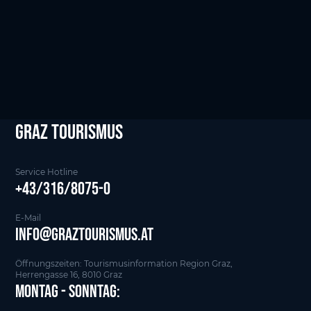
Natürlich steht das Team von Graz Tourismus jederzeit mit Rat
und Tat zur Seite: T +43/316/8075-0
Alle Inhalte wurden von Graz Tourismus in Zusammenarbeit mit
der Behindertenselbsthilfegruppe Hartberg und
Cedos
erarbeitet. Hinweis: Alle Angaben ohne Gewähr.
Graz tourismus
Service Hotline
+43/316/8075-0
E-Mail
info@graztourismus.at
Öffnungszeiten: Tourismusinformation Region Graz,
Herrengasse 16, 8010 Graz
Montag - Sonntag: