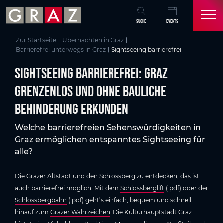
Übersicht aller Inhalte
Sightseeing barrierefrei: Graz grenzenlos und ohne bauliche Behinderung
Wissenswertes
Hilfreiche Informationen
Wissenswertes
Schlossbergbahn und Schlossberglift
Service und Links
Tastmodelle
Graz grenzenlos und ohne bauliche Behinderung erkunden
Zum Hauptinhalt springen
Zum Inhaltsverzeichnis springen
Zur Hauptnavigation springen
SUCHE
EVENTS
Zur Startseite
Übernachten in Graz
Barrierefrei unterwegs in Graz
Sightseeing barrierefrei
Sightseeing barrierefrei: Graz
grenzenlos und ohne bauliche
Behinderung erkunden
Welche barrierefreien Sehenswürdigkeiten in
Graz ermöglichen entspanntes Sightseeing für
alle?
Die Grazer Altstadt und den Schlossberg zu entdecken, das ist
auch barrierefrei möglich. Mit dem
Schlossberglift
(.pdf) oder der
Schlossbergbahn
(.pdf) geht’s einfach, bequem und schnell
hinauf zum
Grazer Wahrzeichen
. Die Kulturhauptstadt Graz