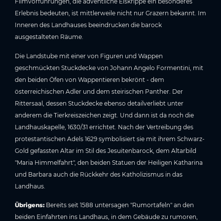
Filmvorführungen, die adventliche Eiskrippe ein besonderes
Erlebnis bedeuten, ist mittlerweile nicht nur Grazern bekannt. Im
Inneren des Landhauses beeindrucken die barock
ausgestalteten Räume.
Die Landstube mit einer von Figuren und Wappen
geschmückten Stuckdecke von Johann Angelo Formentini, mit
den beiden Öfen von Wappentieren bekrönt - dem
österreichischen Adler und dem steirischen Panther. Der
Rittersaal, dessen Stuckdecke ebenso detailverliebt unter
anderem die Tierkreiszeichen zeigt. Und dann ist da noch die
Landhauskapelle, 1630/31 errichtet. Nach der Vertreibung des
protestantischen Adels 1629 symbolisiert sie mit ihrem Schwarz-
Gold gefassten Altar im Stil des Jesuitenbarock, dem Altarbild
"Maria Himmelfahrt", den beiden Statuen der Heiligen Katharina
und Barbara auch die Rückkehr des Katholizismus in das
Landhaus.
Übrigens:
Bereits seit 1588 untersagen "Rumortafeln" an den
beiden Einfahrten ins Landhaus, in dem Gebäude zu rumoren,