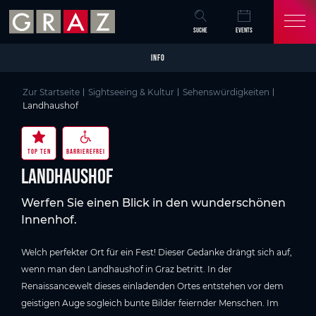
Overview of All Content
Landhaushof
Wissenswertes
Details
Bildergalerie
Video
Sehenswertes in Graz
Skip to main content
Skip to table of contents
Skip to main navigation
SUCHE
EVENTS
INFO
Zur Startseite
Sightseeing & Kultur
Sehenswürdigkeiten
Landhaushof
TOP TEN
BARRIEREFREI
Landhaushof
Werfen Sie einen Blick in den wunderschönen
Innenhof.
Welch perfekter Ort für ein Fest! Dieser Gedanke drängt sich auf,
wenn man den Landhaushof in Graz betritt. In der
Renaissancewelt dieses einladenden Ortes entstehen vor dem
geistigen Auge sogleich bunte Bilder feiernder Menschen. Im