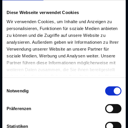
Diese Webseite verwendet Cookies
Wir verwenden Cookies, um Inhalte und Anzeigen zu
personalisieren, Funktionen für soziale Medien anbieten
zu können und die Zugriffe auf unsere Website zu
analysieren. Außerdem geben wir Informationen zu Ihrer
Verwendung unserer Website an unsere Partner für
soziale Medien, Werbung und Analysen weiter. Unsere
Partner führen diese Informationen möglicherweise mit
weiteren Daten zusammen, die Sie ihnen bereitgestellt
haben oder die sie im Rahmen Ihrer Nutzung der Dienste
gesammelt haben. Je nach Funktion werden dabei Daten
E
an Dritte weitergegeben und an Dritte in Ländern, in
Notwendig
i
denen kein angemessenes Datenschutzniveau vorliegt
n
und von diesen verarbeitet wird, z. B. die USA. Ihre
w
Präferenzen
Einwilligung ist stets freiwillig und umfasst gemäß Art 49
i
Abs 1 lit a DSGVO auch die in der Datenschutzerklärung
l
im Detail dargestellten Übermittlungen an Empfänger in
l
Statistiken