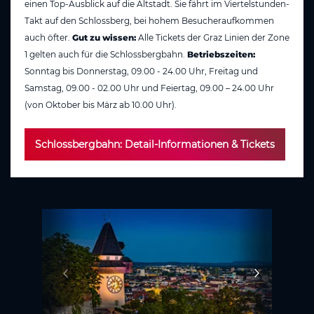
einen Top-Ausblick auf die Altstadt. Sie fährt im Viertelstunden-
Takt auf den Schlossberg, bei hohem Besucheraufkommen
auch öfter.
Gut zu wissen:
Alle Tickets der Graz Linien der Zone
1 gelten auch für die Schlossbergbahn.
Betriebszeiten:
Sonntag bis Donnerstag, 09.00 - 24.00 Uhr, Freitag und
Samstag, 09.00 - 02.00 Uhr und Feiertag, 09.00 – 24.00 Uhr
(von Oktober bis März ab 10.00 Uhr).
Schlossbergbahn: Detail-Informationen & Tickets