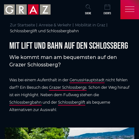
Übersicht aller Inhalte
Mit Lift und Bahn auf den Schlossberg
Die Schlossbergbahn
Der Schlossberglift
Schlossberglift
Alles zu Schlossbergbahn und Schlossberglift in Graz
The Flight Graz 4D
Öffentliche Verkehrsmittel in Graz
Zum Hauptinhalt springen
Zum Inhaltsverzeichnis springen
Zur Hauptnavigation springen
SUCHE
EVENTS
Zur Startseite
Anreise & Verkehr
Mobilität in Graz
Schlossberglift und Schlossbergbahn
Mit Lift und Bahn auf den Schlossberg
Wie kommt man am bequemsten auf den
Grazer Schlossberg?
Was bei einem Aufenthalt in der
GenussHauptstadt
nicht fehlen
darf? Ein Besuch des
Grazer Schlossbergs
. Schon der Weg hinauf
ist ein Highlight. Neben dem Fußweg stehen die
Schlossbergbahn
und der
Schlossberglift
als bequeme
Alternativen zur Auswahl.