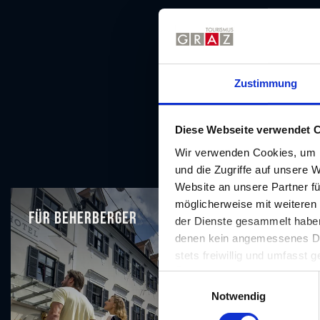
Zustimmung
Diese Webseite verwendet 
Wir verwenden Cookies, um I
und die Zugriffe auf unsere 
Website an unsere Partner fü
möglicherweise mit weiteren
für Beherberger
für Ga
der Dienste gesammelt haben.
denen kein angemessenes Date
stets freiwillig und umfasst
Übermittlungen an Empfänger 
E
unserer Website nicht erford
Notwendig
i
n