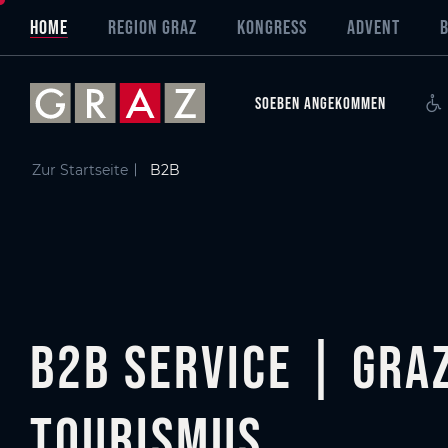
Übersicht aller Inhalte
B2B Service | Graz Tourismus
Wissenswertes
Zum Hauptinhalt springen
Zum Inhaltsverzeichnis springen
Zur Hauptnavigation springen
HOME
REGION GRAZ
KONGRESS
ADVENT
SOEBEN ANGEKOMMEN
Zur Startseite
B2B
B2B Service | Gra
Tourismus