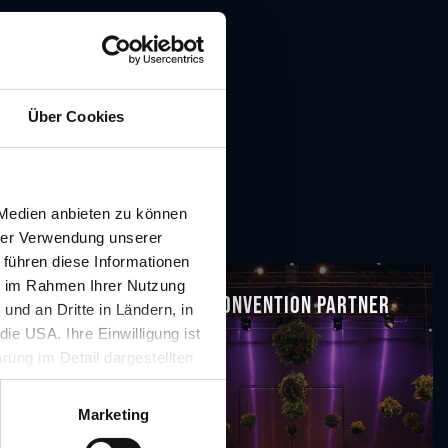
Über Cookies
 Medien anbieten zu können
hrer Verwendung unserer
 führen diese Informationen
ie im Rahmen Ihrer Nutzung
für Convention Partner
nd an Dritte in Ländern, in
ie USA. Ihre Einwilligung ist
rung im Detail dargestellten
illigung ist für die Nutzung
rufen werden.
Marketing