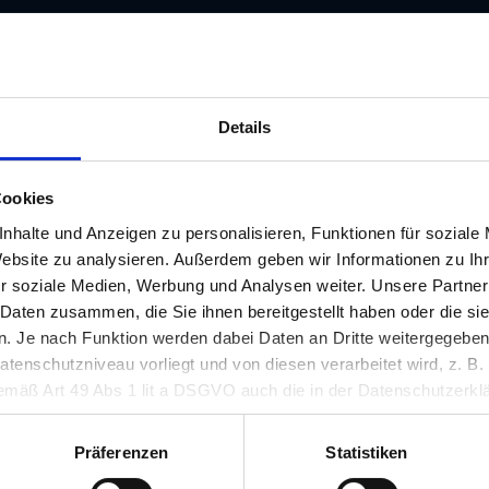
Details
Wissenswertes
Cookies
Infos und Angebote
nhalte und Anzeigen zu personalisieren, Funktionen für soziale
Website zu analysieren. Außerdem geben wir Informationen zu I
r soziale Medien, Werbung und Analysen weiter. Unsere Partner
 Daten zusammen, die Sie ihnen bereitgestellt haben oder die s
stronomen
für Kaufleute
 Je nach Funktion werden dabei Daten an Dritte weitergegeben u
nschutzniveau vorliegt und von diesen verarbeitet wird, z. B. d
 gemäß Art 49 Abs 1 lit a DSGVO auch die in der Datenschutzerklä
in unsicheren Drittstaaten, wie insbesondere den USA. Ihre Einw
erlich und kann jederzeit auf unserer Seite abgelehnt oder wider
Präferenzen
Statistiken