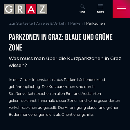
Übersicht aller Inhalte
Parkzonen in Graz: Blaue und Grüne Zone
Parkzonen in Graz
Wichtige Hinweise fürs Parken in Graz
Wissenswertes zum Thema Parken in Graz
Weiterführende Infos rund um das Thema Parken
Zum Hauptinhalt springen
Zum Inhaltsverzeichnis springen
Zur Hauptnavigation springen
SUCHE
EVENTS
Zur Startseite
Anreise & Verkehr
Parken
Parkzonen
Parkzonen in Graz: Blaue und Grüne
Zone
Was muss man über die Kurzparkzonen in Graz
wissen?
In der Grazer Innenstadt ist das Parken flächendeckend
gebührenpflichtig. Die Kurzparkzonen sind durch
Straßenverkehrszeichen an allen Ein- und Ausfahrten
gekennzeichnet. Innerhalb dieser Zonen sind keine gesonderten
Verkehrszeichen aufgestellt. Die Anbringung blauer und grüner
Bodenmarkierungen dient als Orientierungshilfe.