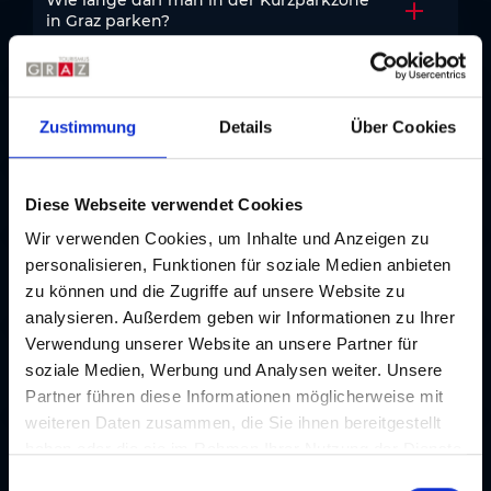
Wie lange darf man in der Kurzparkzone
Akkordeo
in Graz parken?
Wie lange darf man in Graz in der Grünen
Akkordeo
Zone parken?
Zustimmung
Details
Über Cookies
Was ist die Grüne Zone in Graz?
Akkordeo
Diese Webseite verwendet Cookies
Wir verwenden Cookies, um Inhalte und Anzeigen zu
Wie kann man in Graz bei den
personalisieren, Funktionen für soziale Medien anbieten
Akkordeo
Parkscheinautomaten bezahlen?
zu können und die Zugriffe auf unsere Website zu
analysieren. Außerdem geben wir Informationen zu Ihrer
Wie viel kostet das Parken in der Grünen
Verwendung unserer Website an unsere Partner für
Akkordeo
Zone in Graz?
soziale Medien, Werbung und Analysen weiter. Unsere
Partner führen diese Informationen möglicherweise mit
weiteren Daten zusammen, die Sie ihnen bereitgestellt
Wo kann man in Graz gratis parken?
Akkordeo
haben oder die sie im Rahmen Ihrer Nutzung der Dienste
gesammelt haben. Je nach Funktion werden dabei Daten
E