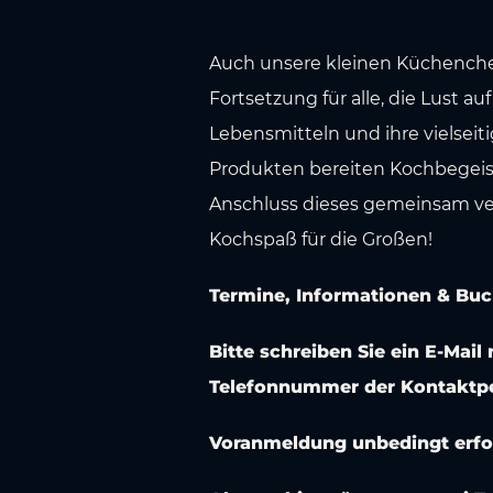
s
w
a
Auch unsere kleinen Küchenchef
h
Fortsetzung für alle, die Lust a
l
Lebensmitteln und ihre vielseit
Produkten bereiten Kochbegei
Anschluss dieses gemeinsam ver
Kochspaß für die Großen!
Termine, Informationen & Bu
Bitte schreiben Sie ein E-Ma
Telefonnummer der Kontaktp
Voranmeldung unbedingt erfor