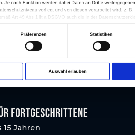
 Je nach Funktion werden dabei Daten an Dritte weitergegeben u
nschutzniveau vorliegt und von diesen verarbeitet wird, z. B. d
 gemäß Art 49 Abs 1 lit a DSGVO auch die in der Datenschutzerklä
in unsicheren Drittstaaten, wie insbesondere den USA. Ihre Einw
erlich und kann jederzeit auf unserer Seite abgelehnt oder wider
Präferenzen
Statistiken
Auswahl erlauben
ür Fortgeschrittene
s 15 Jahren