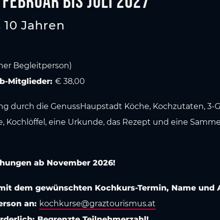
Februar bis Juli 2027
s 10 Jahren
iner Begleitperson)
b-Mitglieder:
€ 38,00
ung durch die GenussHaupstadt Köche, Kochzutaten, 3-
, Kochlöffel, eine Urkunde, das Rezept und eine Samm
chungen ab November 2026!
il mit dem gewünschten Kochkurs-Termin, Name und A
erson an:
kochkurse@graztourismus.at
derlich: Begrenzte Teilnehmerzahl!