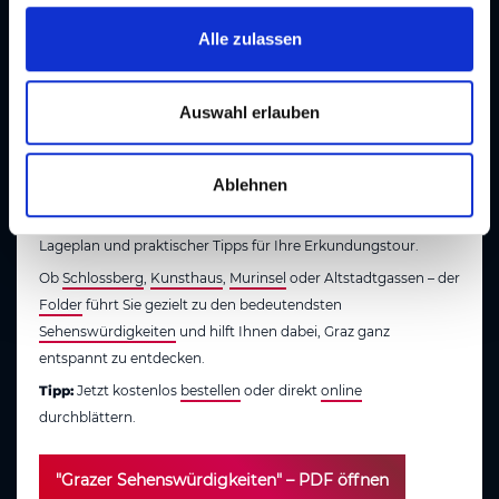
g
s
Alle zulassen
Die Top 10 Sehenswürdigkeiten in Graz
a
u
Kompakt im Sehenswürdigkeiten-Folder
s
Auswahl erlauben
w
Sie möchten die schönsten Highlights von Graz auf einen
a
Blick? Dann ist der kostenlose
Folder „
Grazer
Ablehnen
h
Sehenswürdigkeiten
“
genau das Richtige für Sie! Hier finden
l
Sie die Top Must-Sees der Stadt – inklusive kurzer Infos,
Lageplan und praktischer Tipps für Ihre Erkundungstour.
Ob
Schlossberg
,
Kunsthaus
,
Murinsel
oder Altstadtgassen – der
Folder
führt Sie gezielt zu den bedeutendsten
Sehenswürdigkeiten
und hilft Ihnen dabei, Graz ganz
entspannt zu entdecken.
Tipp:
Jetzt kostenlos
bestellen
oder direkt
online
durchblättern.
"Grazer Sehenswürdigkeiten" – PDF öffnen