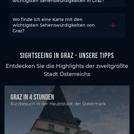
Akkordeo
wichtigsten Sehenswürdigkeiten in Graz?
Wo finde ich eine Karte mit den
wichtigsten Sehenswürdigkeiten von
Akkordeo
Graz?
Sightseeing in Graz - unsere Tipps
Entdecken Sie die Highlights der zweitgrößte
Stadt Österreichs
Graz in 4 Stunden
Kurzbesuch in der Hauptstadt der Steiermark