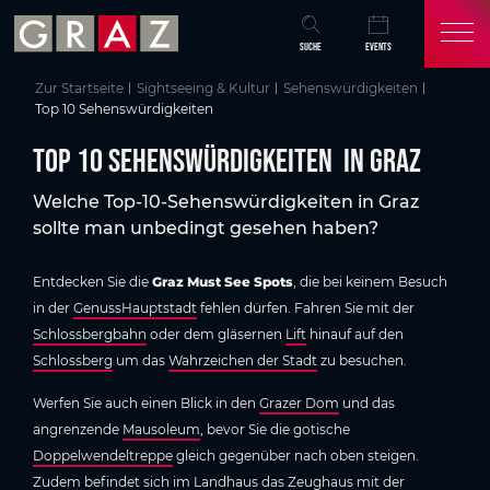
Übersicht aller Inhalte
Top 10 Sehenswürdigkeiten in Graz
Die Top 10 Sehenswürdigkeiten in Graz
Museen & Galerien in Graz
Sightseeing in Graz - unsere Tipps
Top 10 Sehenswürdigkeiten in Graz
Zum Hauptinhalt springen
Zum Inhaltsverzeichnis springen
Zur Hauptnavigation springen
SUCHE
EVENTS
Zur Startseite
Sightseeing & Kultur
Sehenswürdigkeiten
Top 10 Sehenswürdigkeiten
Top 10 Sehenswürdigkeiten in Graz
Welche Top-10-Sehenswürdigkeiten in Graz
sollte man unbedingt gesehen haben?
Entdecken Sie die
Graz Must See Spots
, die bei keinem Besuch
in der
GenussHauptstadt
fehlen dürfen. Fahren Sie mit der
Schlossbergbahn
oder dem gläsernen
Lift
hinauf auf den
Schlossberg
um das
Wahrzeichen der Stadt
zu besuchen.
Werfen Sie auch einen Blick in den
Grazer Dom
und das
angrenzende
Mausoleum
, bevor Sie die gotische
Doppelwendeltreppe
gleich gegenüber nach oben steigen.
Zudem befindet sich im
Landhaus
das
Zeughaus
mit der