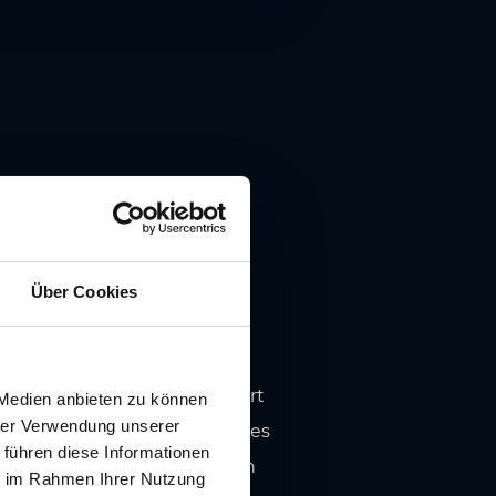
Wochenmärkte abgehalten
staffelte Häuserfront im
Über Cookies
telalter. Unter hölzernen
te an den beiden Luegg-
us dem späten 17. Jahrhundert
 Medien anbieten zu können
hrer Verwendung unserer
Konkurrenz, das den Süden des
 führen diese Informationen
posant - um der damals rasch
ie im Rahmen Ihrer Nutzung