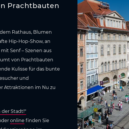
on Prachtbauten
or dem Rathaus, Blumen
afte Hip-Hop-Show, an
 mit Senf – Szenen aus
säumt von Prachtbauten
nde Kulisse für das bunte
Besucher und
er Attraktionen im Nu zu
 der Stadt!"
 oder
online
finden Sie