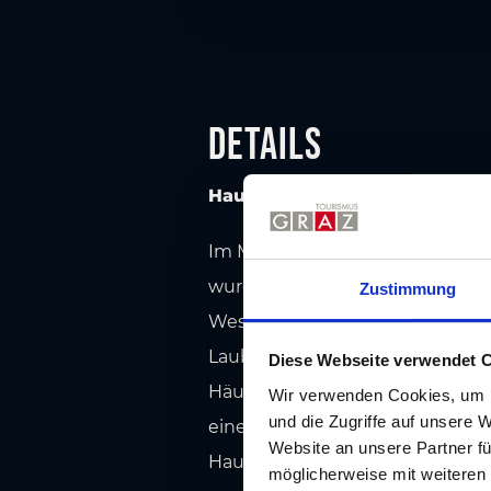
Details
Hauptplatz
Im Mittelalter war Graz ein w
wurden. Auf dem Marktplatz lebt
Zustimmung
Westen des Platzes, durchbroch
Lauben boten die Händler ihre
Diese Webseite verwendet 
Häusern, von denen das Eckhaus
Wir verwenden Cookies, um I
und die Zugriffe auf unsere 
einen eindrucksvollen Blickfan
Website an unsere Partner fü
Hauptplatzes beherrscht. Es wur
möglicherweise mit weiteren