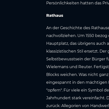
s
Persönlichkeiten hatten das Priv
w
a
Rathaus
h
l
An der Geschichte des Rathause
nachvollziehen. Um 1550 bezog
Hauptplatz, das übrigens auch 
klassizistischen Stil ersetzt. 
Selbstbewusstsein der Bürger f
Wielemans und Reuter. Fertigste
Blocks weichen. Was nicht ganz
eingespannt in den mächtigen 
"opfern". Für viele ein Symbol d
Jahrhundert stark vereinfacht.
zurück: Allegorien von Handwer