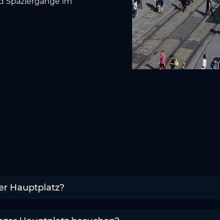
d Spaziergänge im
er Hauptplatz?