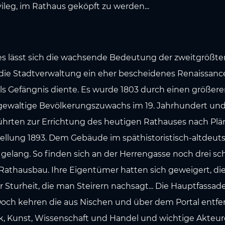
ileg, im Rathaus geköpft zu werden...
s lässt sich die wachsende Bedeutung der zweitgrößten
 die Stadtverwaltung ein eher bescheidenes Renaissa
als Gefängnis diente. Es wurde 1803 durch einen größer
Der gewaltige Bevölkerungszuwachs im 19. Jahrhundert u
ührten zur Errichtung des heutigen Rathauses nach Plä
llung 1893. Dem Gebäude im späthistoristisch-altdeutsch
 gelang. So finden sich an der Herrengasse noch drei s
Rathausbau. Ihre Eigentümer hatten sich geweigert, d
er Sturheit, die man Steirern nachsagt... Die Hauptfass
 Doch kehren die aus Nischen und über dem Portal entf
k, Kunst, Wissenschaft und Handel und wichtige Akteure