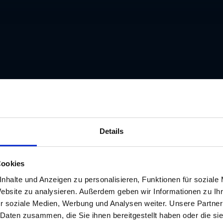
ichtiges Handelszentrum, in dem auch Jahrmärkte und 
en ausschließlich Bürger, hauptsächlich Händler. Die ge
Details
en von engen Gässchen erinnert baulich noch an das Mit
 Waren zum Verkauf. Laubengänge finden sich noch heu
Cookies
 zur Sporgasse dank seiner prächtigen Stuckfassade a
nhalte und Anzeigen zu personalisieren, Funktionen für soziale
Website zu analysieren. Außerdem geben wir Informationen zu I
g bildet. Diesbezüglich macht es beinahe dem Rathaus 
r soziale Medien, Werbung und Analysen weiter. Unsere Partner
de Ende des 19. Jahrhunderts errichtet - ausladend, im
 Daten zusammen, die Sie ihnen bereitgestellt haben oder die s