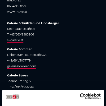
8010 Graz
0664/9358536
www.meve.at
Galerie Schnitzler und Lindsberger
Rechbauerstraße 21
T +43/660/3985306
sl-galerie.at
Galerie Sommer
Liebenauer Hauptstraße 322
+43/664/3077179
galeriesommer.com
Galerie Stross
Joanneumring 6
T +43/664/3000468
galerie-stross.com
Galerie Zimmermann Kratochwill