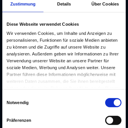
Opernring 7
Zustimmung
Details
Über Cookies
T +43/316/823754-0
zimmermann-kratochwill.com
Diese Webseite verwendet Cookies
gottrekorder
Rechbauerstraße 19
Wir verwenden Cookies, um Inhalte und Anzeigen zu
T +43/650/73 60 782
personalisieren, Funktionen für soziale Medien anbieten
gottrekorder.com
zu können und die Zugriffe auf unsere Website zu
analysieren. Außerdem geben wir Informationen zu Ihrer
Grazer Kunstverein
Verwendung unserer Website an unsere Partner für
Burggasse 4
soziale Medien, Werbung und Analysen weiter. Unsere
T +43/316/834141
Partner führen diese Informationen möglicherweise mit
grazerkunstverein.org
weiteren Daten zusammen, die Sie ihnen bereitgestellt
haben oder die sie im Rahmen Ihrer Nutzung der Dienste
Hofgalerie Hannes Mair
gesammelt haben. Je nach Funktion werden dabei Daten
Hofgasse 9
E
an Dritte weitergegeben und an Dritte in Ländern, in
Notwendig
T +43/664/1350699
i
denen kein angemessenes Datenschutzniveau vorliegt
hannesmair.at
n
und von diesen verarbeitet wird, z. B. die USA. Ihre
w
Präferenzen
Kultum Galerie
Einwilligung ist stets freiwillig und umfasst gemäß Art 49
i
Mariahilferplatz 3