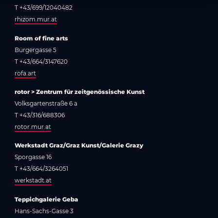
T +43/699/12040482
rhizom.mur.at
Room of fine arts
Bürgergasse 5
T +43/664/3147620
rofa.art
rotor > Zentrum für zeitgenössische Kunst
Volksgartenstraße 6 a
T +43/316/688306
rotor.mur.at
Werkstadt Graz/Graz Kunst/Galerie Grazy
Sporgasse 16
T +43/664/3264051
werkstadt.at
Teppichgalerie Geba
Hans-Sachs-Gasse 3