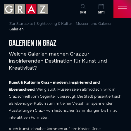
Übersicht aller Inhalte
Galerien in Graz
Galerien in Graz
Galerien & Ausstellungen in Graz
Zum Hauptinhalt springen
Zum Inhaltsverzeichnis springen
Zur Hauptnavigation springen
SUCHE
EVENTS
Zur Startseite
Sightseeing & Kultur
Museen und Galerien
Galerien
Galerien in Graz
Welche Galerien machen Graz zur
inspirierenden Destination für Kunst und
Kreativität?
Kunst & Kultur in Graz – modern, inspirierend und
überraschend:
Wer glaubt, Museen seien altmodisch, wird in
Graz schnell vom Gegenteil überzeugt. Die Stadt präsentiert sich
als lebendiger Kulturraum mit einer Vielzahl an spannenden
Ausstellungen Graz – von historischen Sammlungen bis hin zu
interaktiven Formaten.
Auch Kunstliebhaber kommen auf ihre Kosten: Jede