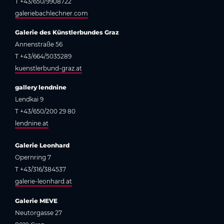
T +43/650/9908722
galeriebachlechner.com
Galerie des Künstlerbundes Graz
Annenstraße 56
T +43/664/5035289
kuenstlerbund-graz.at
gallery lendnine
Lendkai 9
T +43/650/200 29 80
lendnine.at
Galerie Leonhard
Opernring 7
T +43/316/384537
galerie-leonhard.at
Galerie MEVE
Neutorgasse 27