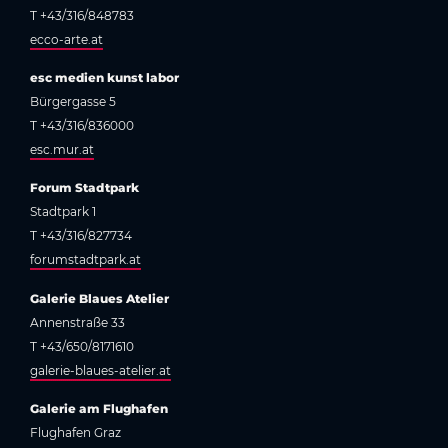
T +43/316/848783
ecco-arte.at
esc medien kunst labor
Bürgergasse 5
T +43/316/836000
esc.mur.at
Forum Stadtpark
Stadtpark 1
T +43/316/827734
forumstadtpark.at
Galerie Blaues Atelier
Annenstraße 33
T +43/650/8171610
galerie-blaues-atelier.at
Galerie am Flughafen
Flughafen Graz