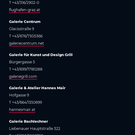
T +43/316/2902-0
flughafen-graz.at
Galerie Centrum
Glacisstraße 9
T +43/676/7305366
galeriecentrum.net
Galerie für Kunst und Design Grill
Bürgergasse 5
T +43/699/17181288
galeriegrill.com
Galerie & Atelier Hannes Mair
Hofgasse 9
T +43/664/1350699
hannesmair.at
Galerie Bachlechner
Liebenauer Hauptstraße 322