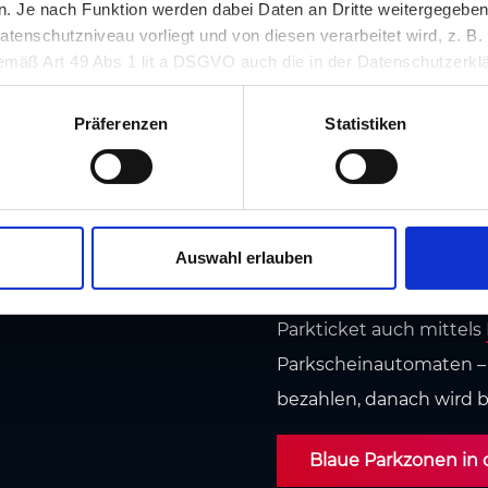
 Je nach Funktion werden dabei Daten an Dritte weitergegeben u
blauen Kurzparkzonen s
nschutzniveau vorliegt und von diesen verarbeitet wird, z. B. d
 gemäß Art 49 Abs 1 lit a DSGVO auch die in der Datenschutzerklä
Ausfahrten gekennzeic
in unsicheren Drittstaaten, wie insbesondere den USA. Ihre Einw
dient als Orientierungsh
erlich und kann jederzeit auf unserer Seite abgelehnt oder wider
Präferenzen
Statistiken
drei Stunden
beschränk
Stunde
- zahlbar in 10
werden kann bei allen 
Münzen oder bargeldlos
Auswahl erlauben
Wenn Sie gerade kein K
Parkticket auch mittels
Parkscheinautomaten – 
bezahlen, danach wird 
Blaue Parkzonen in de