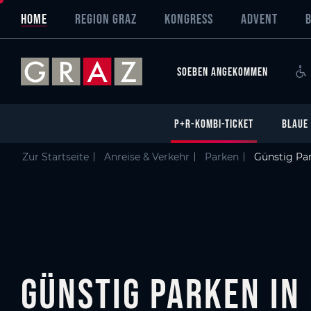
Übersicht aller Inhalte
Günstig Parken in Graz
P+R-Kombi-Ticket
Preiswertes Parken im Zentrum
Preiswertes Parken
Parken im Zentrum
PArken am Stadtrand
Zum Hauptinhalt springen
Zum Inhaltsverzeichnis springen
Zur Hauptnavigation springen
HOME
REGION GRAZ
KONGRESS
ADVENT
SOEBEN ANGEKOMMEN
P+R-KOMBI-TICKET
BLAUE
Zur Startseite
Anreise & Verkehr
Parken
Günstig Par
Günstig Parken in