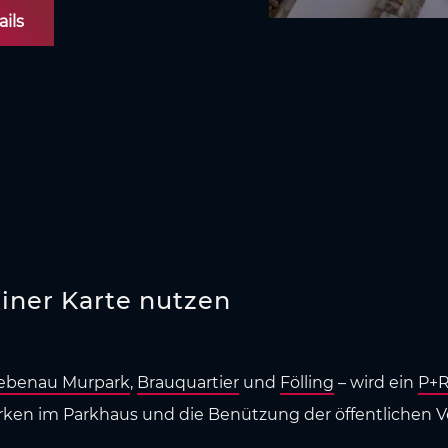
ails
einer Karte nutzen
iebenau Murpark
,
Brauquartier
und
Fölling
– wird ein
P+R
rken im Parkhaus und die Benützung der öffentlichen Ve