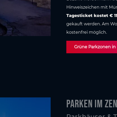
Hinweiszeichen
mit Mün
Tagesticket kostet €
1
gekauft werden. Am Wo
kostenfrei möglich.
Grüne Parkzonen in d
Parken im Ze
Parkhäuser & 