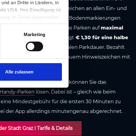
nd an Dritte in Ländern, in
ind durch Straßenverkehrszeichen an allen Ein- und
ie USA. Ihre Einwilligung ist
rung im Detail dargestellten
hnet. Die Anbringung blauer Bodenmarkierungen
illigung ist für die Nutzung
ilfe. In der blauen Zone ist das Parken auf
maximal
rufen werden.
Marketing
t. Die
Mindestgebühr
beträgt
€ 1,30 für eine halbe
-Cent-Schritten bis zur maximalen Parkdauer.
Bezahlt
Parkscheinautomaten mit blauem Hinweiszeichen mit
 mit Bankomatkarte.
Alle zulassen
leingeld eingesteckt haben, können Sie das
Handy-Parken
lösen. Dabei ist – gleich wie beim
eine Mindestgebühr für die ersten 30 Minuten zu
bei der App allerdings minutengenau abgerechnet.
r Stadt Graz I Tarife & Details