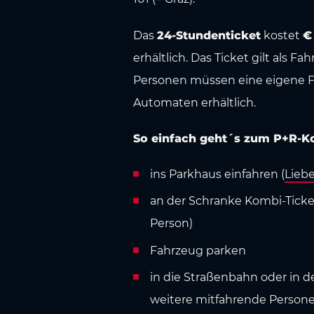
Das
24-Stundenticket
kostet
€
erhältlich. Das Ticket gilt als F
Personen müssen eine eigene Fah
Automaten erhältlich.
So einfach geht´s zum P+R-Ko
ins Parkhaus einfahren (
Lieb
an der Schranke Kombi-Ticket 
Person)
Fahrzeug parken
in die Straßenbahn oder in d
weitere mitfahrende Persone