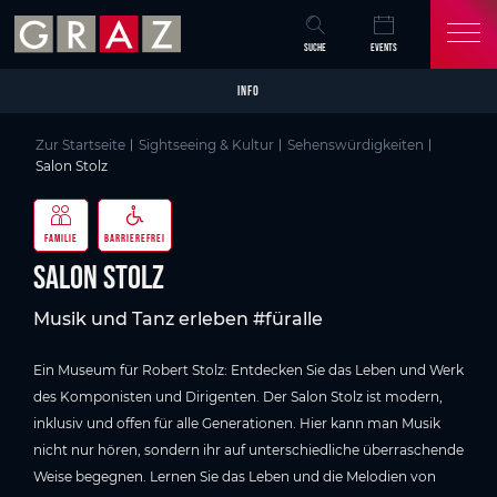
Overview of All Content
Salon Stolz
Bildergalerie
Infos zur Barrierefreiheit
Sehenswertes in Graz
Skip to main content
Skip to table of contents
Skip to main navigation
SUCHE
EVENTS
INFO
Zur Startseite
Sightseeing & Kultur
Sehenswürdigkeiten
Salon Stolz
FAMILIE
BARRIEREFREI
Salon Stolz
Musik und Tanz erleben #füralle
Ein Museum für Robert Stolz: Entdecken Sie das Leben und Werk
des Komponisten und Dirigenten. Der Salon Stolz ist modern,
inklusiv und offen für alle Generationen. Hier kann man Musik
nicht nur hören, sondern ihr auf unterschiedliche überraschende
Weise begegnen. Lernen Sie das Leben und die Melodien von