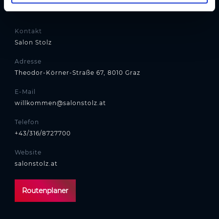
l
Adresse
Kontakt
Salon Stolz
Adresse
Theodor-Körner-Straße 67, 8010 Graz
E-Mail
willkommen@salonstolz.at
Telefon
+43/316/8727700
Website
salonstolz.at
Routenplaner