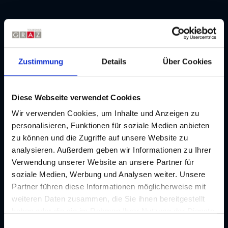
Infos zur Barrierefreiheit
Barrierefrei urlauben in Graz
Zustimmung
Details
Über Cookies
i
Personen im Rollstuhl
Diese Webseite verwendet Cookies
i
blinde Personen
Wir verwenden Cookies, um Inhalte und Anzeigen zu
personalisieren, Funktionen für soziale Medien anbieten
zu können und die Zugriffe auf unsere Website zu
i
hörbehinderte/gehörlose Personen
analysieren. Außerdem geben wir Informationen zu Ihrer
Verwendung unserer Website an unsere Partner für
soziale Medien, Werbung und Analysen weiter. Unsere
i
barrierefreier Betrieb
Partner führen diese Informationen möglicherweise mit
weiteren Daten zusammen, die Sie ihnen bereitgestellt
haben oder die sie im Rahmen Ihrer Nutzung der Dienste
i
Rollstuhlfahrer mit Unterstützung
gesammelt haben. Je nach Funktion werden dabei Daten
E