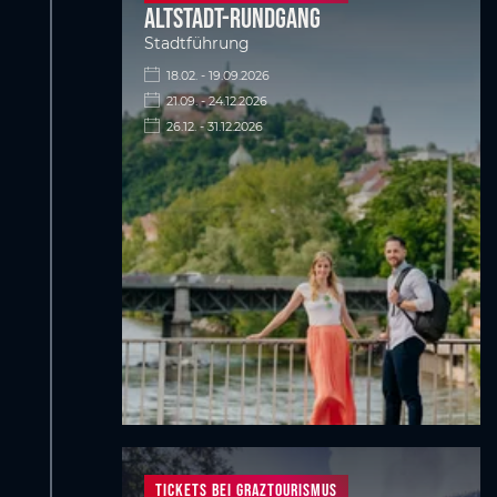
Altstadt-Rundgang
Stadtführung
18.02. - 19.09.2026
21.09. - 24.12.2026
26.12. - 31.12.2026
TIckets bei Graztourismus