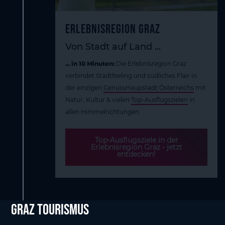
Erlebnisregion Graz
Von Stadt auf Land ...
... in 10 Minuten:
Die Erlebnisregion Graz
verbindet Stadtfeeling und südliches Flair in
der einzigen
GenussHaupstadt Österreichs
mit
Natur, Kultur & vielen
Top-Ausflugszielen
in
allen Himmelrichtungen.
Top-Ausflugsziele in der
Erlebnisregion Graz - jetzt
entdecken!
Graz tourismus