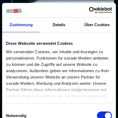
Zustimmung
Details
Über Cookies
Alle Infos über die
GenussHauptstadt Graz
Diese Webseite verwendet Cookies
01
Wir verwenden Cookies, um Inhalte und Anzeigen zu
personalisieren, Funktionen für soziale Medien anbieten
02
zu können und die Zugriffe auf unsere Website zu
04. GRAZ
analysieren. Außerdem geben wir Informationen zu Ihrer
Verwendung unserer Website an unsere Partner für
03
Offizielles Tourismusportal der
soziale Medien, Werbung und Analysen weiter. Unsere
Stadt Graz
Partner führen diese Informationen möglicherweise mit
weiteren Daten zusammen, die Sie ihnen bereitgestellt
Willkommen in Graz, der Haupstadt der Steiermark,
04
haben oder die sie im Rahmen Ihrer Nutzung der Dienste
in der Geschichte, modernes Design und
gesammelt haben. Je nach Funktion werden dabei Daten
E
kulinarischer Genuss aufeinandertreffen!
an Dritte weitergegeben und an Dritte in Ländern, in
Notwendig
i