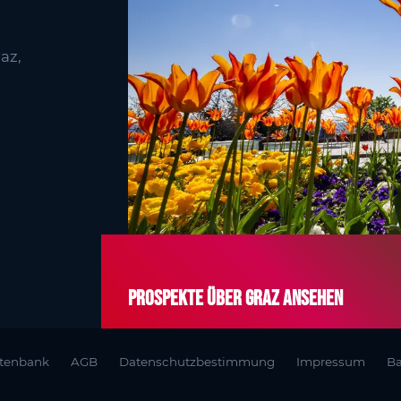
az,
Prospekte über Graz ansehen
atenbank
AGB
Datenschutzbestimmung
Impressum
Ba