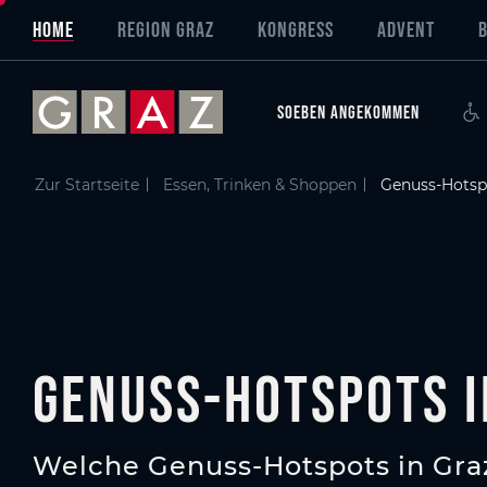
Übersicht aller Inhalte
Genuss-Hotspots in Graz
GEnuss-Hotspots
Genuss-Hotspots in Graz
Zum Hauptinhalt springen
Zum Inhaltsverzeichnis springen
Zur Hauptnavigation springen
HOME
REGION GRAZ
KONGRESS
ADVENT
SOEBEN ANGEKOMMEN
Zur Startseite
Essen, Trinken & Shoppen
Genuss-Hotspo
Genuss-Hotspots i
Welche Genuss-Hotspots in Graz