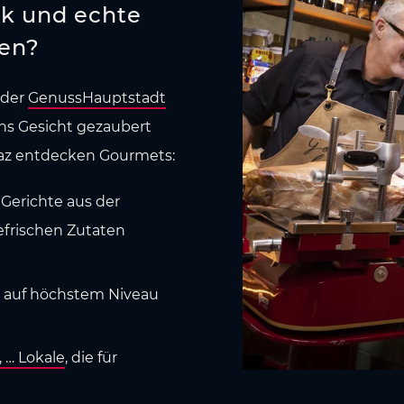
rik und echte
en?
 der
GenussHauptstadt
ns Gesicht gezaubert
raz entdecken Gourmets:
e Gerichte aus der
efrischen Zutaten
n auf höchstem Niveau
, … Lokale
, die für