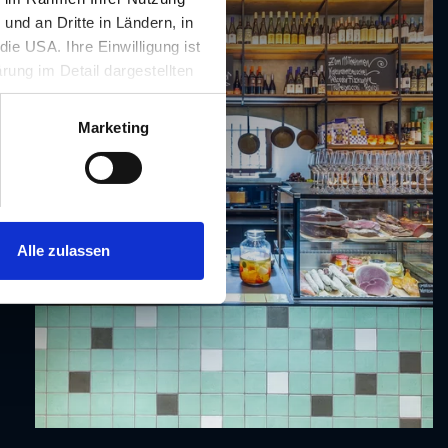
nd an Dritte in Ländern, in
ie USA. Ihre Einwilligung ist
rung im Detail dargestellten
illigung ist für die Nutzung
rufen werden.
Marketing
Alle zulassen