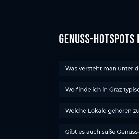
s
w
a
h
Genuss-Hotspots 
l
Was versteht man unter d
Wo finde ich in Graz typi
Welche Lokale gehören zu
Gibt es auch süße Genuss