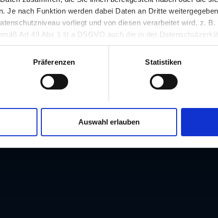
 Je nach Funktion werden dabei Daten an Dritte weitergegeben u
nschutzniveau vorliegt und von diesen verarbeitet wird, z. B. d
 gemäß Art 49 Abs 1 lit a DSGVO auch die in der Datenschutzerklä
in unsicheren Drittstaaten, wie insbesondere den USA. Ihre Einw
erlich und kann jederzeit auf unserer Seite abgelehnt oder wider
Präferenzen
Statistiken
Auswahl erlauben