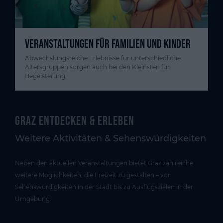
VERANSTALTUNGEN FÜR FAMILIEN UND KINDER
Abwechslungsreiche Erlebnisse für unterschiedliche
Altersgruppen sorgen auch bei den Kleinsten für
Begeisterung.
Graz entdecken & erleben
Weitere Aktivitäten & Sehenswürdigkeiten
Neben den aktuellen Veranstaltungen bietet Graz zahlreiche
weitere Möglichkeiten, die Freizeit zu gestalten – von
Sehenswürdigkeiten in der Stadt bis zu Ausflugszielen in der
Umgebung.