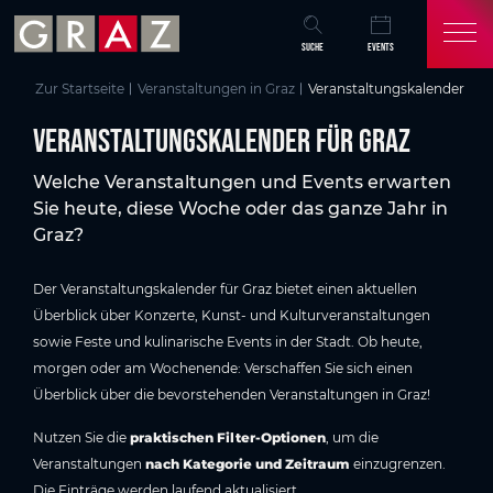
Übersicht aller Inhalte
Veranstaltungskalender für Graz
Aktuelle Veranstaltungen in Graz
Events in Graz auf einen Blick
Graz entdecken & erleben
Häufige Fragen zum Veranstaltungsprogramm in Graz
Das könnte Sie auch interessieren
Zum Hauptinhalt springen
Zum Inhaltsverzeichnis springen
Zur Hauptnavigation springen
SUCHE
EVENTS
Zur Startseite
Veranstaltungen in Graz
Veranstaltungskalender
Veranstaltungskalender für Graz
Welche Veranstaltungen und Events erwarten
Sie heute, diese Woche oder das ganze Jahr in
Graz?
Der Veranstaltungskalender für Graz bietet einen aktuellen
Überblick über Konzerte, Kunst- und Kulturveranstaltungen
sowie Feste und kulinarische Events in der Stadt. Ob heute,
morgen oder am Wochenende: Verschaffen Sie sich einen
Überblick über die bevorstehenden Veranstaltungen in Graz!
Nutzen Sie die
praktischen Filter-Optionen
, um die
Veranstaltungen
nach Kategorie und Zeitraum
einzugrenzen.
Die Einträge werden laufend aktualisiert.