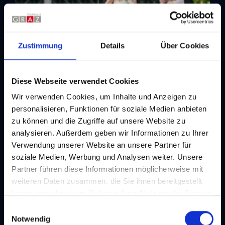
Zustimmung
Details
Über Cookies
Diese Webseite verwendet Cookies
Wir verwenden Cookies, um Inhalte und Anzeigen zu
Top Event
La Strada
personalisieren, Funktionen für soziale Medien anbieten
zu können und die Zugriffe auf unsere Website zu
Special Event | Festival | Kunst | Zirkus/Cirque
Nouveau
analysieren. Außerdem geben wir Informationen zu Ihrer
Verwendung unserer Website an unsere Partner für
31.07. - 08.08.2026
soziale Medien, Werbung und Analysen weiter. Unsere
Partner führen diese Informationen möglicherweise mit
weiteren Daten zusammen, die Sie ihnen bereitgestellt
haben oder die sie im Rahmen Ihrer Nutzung der Dienste
gesammelt haben. Je nach Funktion werden dabei Daten
E
an Dritte weitergegeben und an Dritte in Ländern, in
Notwendig
i