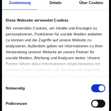
Zustimmung
Details
Über Cookies
Diese Webseite verwendet Cookies
Wir verwenden Cookies, um Inhalte und Anzeigen zu
personalisieren, Funktionen für soziale Medien anbieten
zu können und die Zugriffe auf unsere Website zu
Ein Städtetrip nach Graz
analysieren. Außerdem geben wir Informationen zu Ihrer
Verwendung unserer Website an unsere Partner für
Beautelicieuse I Johanna Flock
Sightseeing & Kultur |
06.02.2026
soziale Medien, Werbung und Analysen weiter. Unsere
Partner führen diese Informationen möglicherweise mit
weiteren Daten zusammen, die Sie ihnen bereitgestellt
haben oder die sie im Rahmen Ihrer Nutzung der Dienste
gesammelt haben. Je nach Funktion werden dabei Daten
E
an Dritte weitergegeben und an Dritte in Ländern, in
Notwendig
i
denen kein angemessenes Datenschutzniveau vorliegt
n
und von diesen verarbeitet wird, z. B. die USA. Ihre
w
Präferenzen
Einwilligung ist stets freiwillig und umfasst gemäß Art 49
i