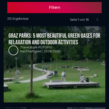
Filtern
212 Ergebnisse
Seite 1 von 18
nächste S
Graz parks: 5 most beautiful green oases for
relaxation and outdoor activities
Travel Book PUTOPIS
Nachhaltigkeit |
29.06.2026