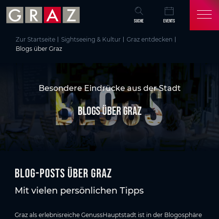
Übersicht aller Inhalte
Blogs über Graz
Blog-Posts über Graz
Jetzt Graz entdecken:
Zum Hauptinhalt springen
Zum Inhaltsverzeichnis springen
Zur Hauptnavigation springen
SUCHE
EVENTS
Zur Startseite
Sightseeing & Kultur
Graz entdecken
Blogs über Graz
BLOGS
Besondere Eindrücke aus der Stadt
Blogs über Graz
Blog-Posts über Graz
Mit vielen persönlichen Tipps
Graz als erlebnisreiche
GenussHauptstadt
ist in der Blogosphäre