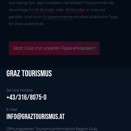
Nur wenig Zeit, aber trotzdem viel erleben? Da kommen die
Vorschläge für
24 Stunden
oder
48 Stunden
in Graz wie
gerufen. Und auch
Gruppenreisende
erhalten praktische Tipps
für ihren Aufenthalt.
Jetzt Graz mit unseren Tipps entdecken!
Graz tourismus
Service Hotline
+43/316/8075-0
E-Mail
info@graztourismus.at
Öffnungszeiten: Tourismusinformation Region Graz,