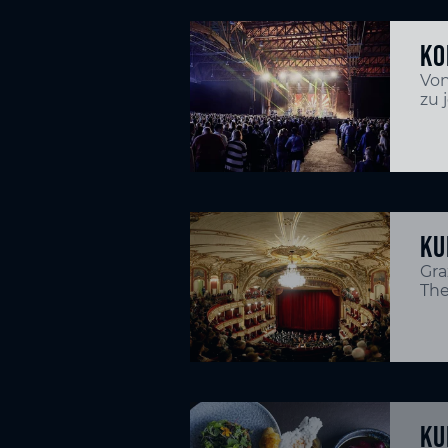
KO
Von
zu 
KU
Gra
The
KU