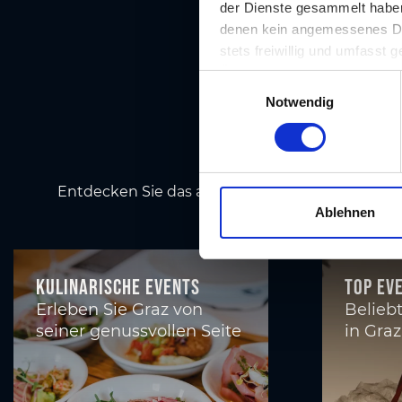
der Dienste gesammelt haben.
denen kein angemessenes Date
stets freiwillig und umfasst
Übermittlungen an Empfänger 
E
unserer Website nicht erford
A
Notwendig
i
n
w
U
i
l
Entdecken Sie das abwechslungsreiche Veransta
l
Ablehnen
i
g
u
Kulinarische Events
Top Ev
n
Erleben Sie Graz von
Belieb
g
seiner genussvollen Seite
in Graz
s
a
u