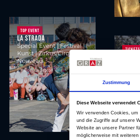
Top Event
La Strada
Special Event | Festival |
TIckets
Kunst | Zirkus/Cirque
Cabri
Nouveau
Stadt
31.07. - 08.08.2026
01.05. 
Zustimmung
Diese Webseite verwendet 
Wir verwenden Cookies, um I
und die Zugriffe auf unsere 
Website an unsere Partner fü
möglicherweise mit weiteren