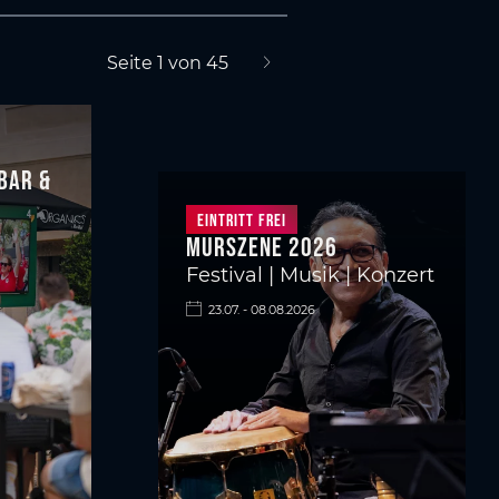
Seite 1 von 45
nächste Seite
-Bar &
Eintritt frei
Murszene 2026
Festival | Musik | Konzert
23.07. - 08.08.2026