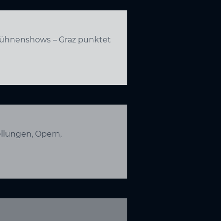
 Bühnenshows – Graz punktet
llungen, Opern,