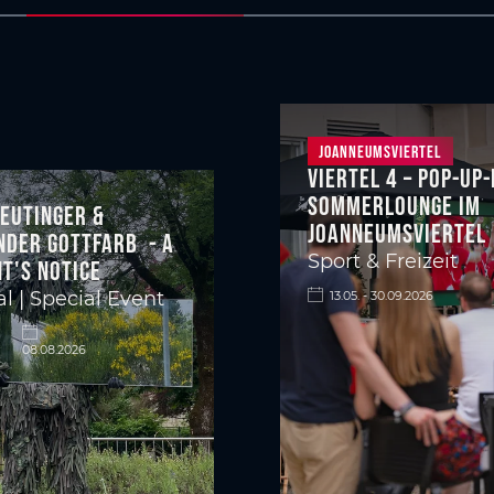
Joanneumsviertel
Viertel 4 – Pop-up
Sommerlounge im
eutinger &
Joanneumsviertel
nder Gottfarb - A
Sport & Freizeit
t's notice
al | Special Event
13.05. - 30.09.2026
08.08.2026