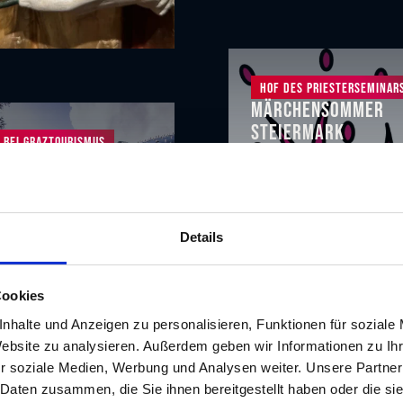
Hof des Priesterseminar
Märchensommer
Steiermark
 bei Graztourismus
Theater | Kinder &
obusfahrt
Familien
rundfahrt
22.07. - 23.08.2026
- 30.09.2026
Details
Cookies
nhalte und Anzeigen zu personalisieren, Funktionen für soziale
Website zu analysieren. Außerdem geben wir Informationen zu I
r soziale Medien, Werbung und Analysen weiter. Unsere Partner
 Daten zusammen, die Sie ihnen bereitgestellt haben oder die s