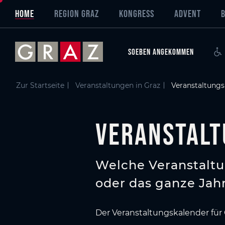
Übersicht aller Inhalte
Veranstaltungskalender für Graz
Aktuelle Veranstaltungen in Graz
Events in Graz auf einen Blick
Graz entdecken & erleben
Häufige Fragen zum Veranstaltungsprogramm in Graz
Das könnte Sie auch interessieren
Zum Hauptinhalt springen
Zum Inhaltsverzeichnis springen
Zur Hauptnavigation springen
HOME
REGION GRAZ
KONGRESS
ADVENT
SOEBEN ANGEKOMMEN
Zur Startseite
Veranstaltungen in Graz
Veranstaltungs
Veranstalt
Welche Veranstaltu
oder das ganze Jahr
Der Veranstaltungskalender für 