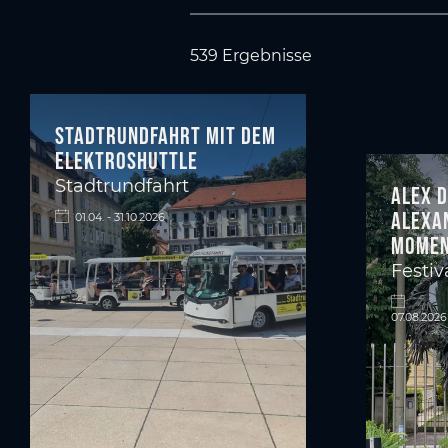
539 Ergebnisse
Stadtrundfahrt mit dem
Elektroshuttle
Stadtrundfahrt
Alex D
Alexa
01.04. - 31.10.2026
momen
Festiv
07.08.2026