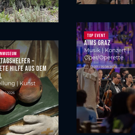
Top Event
Aims Graz
Musik | Konzert |
anmuseum
Oper/Operette
ltagshelfer –
ete Hilfe aus dem
12.07. - 15.08.2026
l
llung | Kunst
 11.10.2026