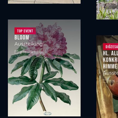
Top Event
BLOOM
Ausstellung
Diözes
Hl. Al
21.03. - 08.11.2026
Konkr
Himme
Ausste
13.05. -