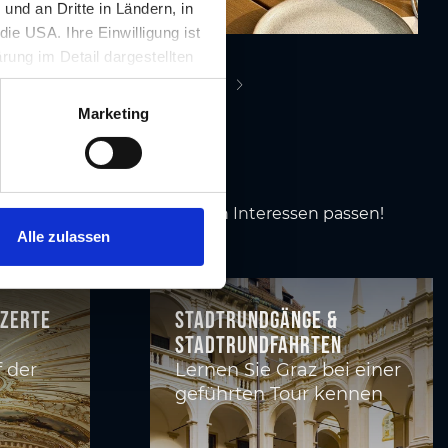
nd an Dritte in Ländern, in
ie USA. Ihre Einwilligung ist
rung im Detail dargestellten
illigung ist für die Nutzung
Seite 1 von 45
nächste Seite
rufen werden.
az
Marketing
ck
u jene Events, die zu Ihren Interessen passen!
Alle zulassen
nzerte
Stadtrundgänge &
Stadtrundfahrten
f der
Lernen Sie Graz bei einer
geführten Tour kennen