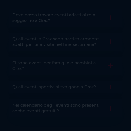
Dove posso trovare eventi adatti al mio
Aprire la 
soggiorno a Graz?
Quali eventi a Graz sono particolarmente
Aprire la 
adatti per una visita nel fine settimana?
Ci sono eventi per famiglie e bambini a
Aprire la 
Graz?
Quali eventi sportivi si svolgono a Graz?
Aprire la 
Nel calendario degli eventi sono presenti
Aprire la 
anche eventi gratuiti?