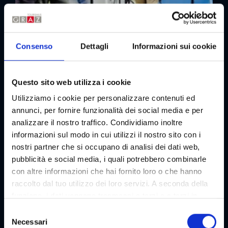
Consenso
Dettagli
Informazioni sui cookie
Questo sito web utilizza i cookie
Utilizziamo i cookie per personalizzare contenuti ed
annunci, per fornire funzionalità dei social media e per
Kunsthaus
analizzare il nostro traffico. Condividiamo inoltre
Arte e piaceri culinari al Kunsthaus Graz
informazioni sul modo in cui utilizzi il nostro sito con i
Evento gastronomico | Mostra
nostri partner che si occupano di analisi dei dati web,
01/01 - 31/12/2026
pubblicità e social media, i quali potrebbero combinarle
con altre informazioni che hai fornito loro o che hanno
raccolto dal tuo utilizzo dei loro servizi. A seconda della
funzione, i dati vengono trasmessi a terzi e a terzi in
paesi che non dispongono di un livello adeguato di
S
protezione dei dati e non vengono elaborati da loro, ad
Necessari
e