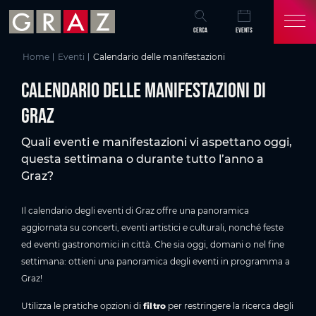
Panoramica di tutti i contenuti
Calendario delle manifestazioni di Graz
Eventi attuali a Graz
Scoprire e vivere Graz
Domande frequenti sul programma degli eventi a Graz
Potrebbe interessarti anche
Vai al contenuto principale
Vai all'indice
Vai alla navigazione principale
CERCA
EVENTS
Home
Eventi
Calendario delle manifestazioni
Calendario delle manifestazioni di
Graz
Quali eventi e manifestazioni vi aspettano oggi,
questa settimana o durante tutto l’anno a
Graz?
Il calendario degli eventi di Graz offre una panoramica
aggiornata su concerti, eventi artistici e culturali, nonché feste
ed eventi gastronomici in città. Che sia oggi, domani o nel fine
settimana: ottieni una panoramica degli eventi in programma a
Graz!
Utilizza le pratiche opzioni di
filtro
per restringere la ricerca degli