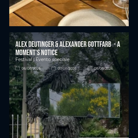
Alex Deutinger & Alexander Gottfarb - A
moment's notice
Festival | Evento speciale
06/08/2026
07/08/2026
08/08/2026