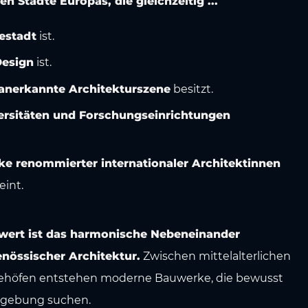
en Städte Europas, die gleichzeitig ...
estadt
ist.
Design
ist.
 anerkannte Architekturszene
besitzt.
versitäten und Forschungseinrichtungen
e renommierter internationaler Architektinnen
eint.
ert ist das harmonische Nebeneinander
enössischer Architektur.
Zwischen mittelalterlichen
ehöfen entstehen moderne Bauwerke, die bewusst
mgebung suchen.