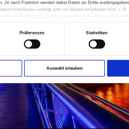
 Je nach Funktion werden dabei Daten an Dritte weitergegeben u
nschutzniveau vorliegt und von diesen verarbeitet wird, z. B. d
 gemäß Art 49 Abs 1 lit a DSGVO auch die in der Datenschutzerklä
in unsicheren Drittstaaten, wie insbesondere den USA. Ihre Einw
erlich und kann jederzeit auf unserer Seite abgelehnt oder wider
Präferenzen
Statistiken
Auswahl erlauben