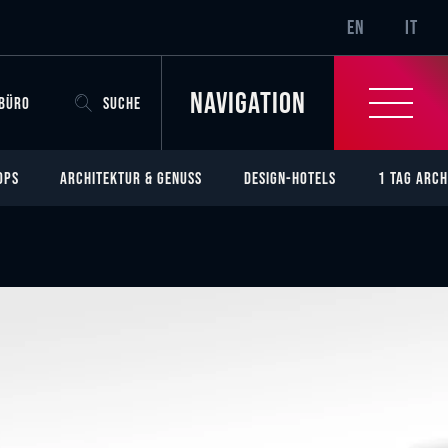
SR-ONLY.CURRENT
EN
IT
Navigation
OBÜRO
SUCHE
OPS
ARCHITEKTUR & GENUSS
DESIGN-HOTELS
1 TAG ARCH