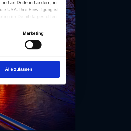
nd an Dritte in Ländern, in
ie USA. Ihre Einwilligung ist
rung im Detail dargestellten
illigung ist für die Nutzung
rufen werden.
Marketing
Alle zulassen