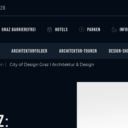
e besonders interessant?
?
n
raz
B2B
GRAZ BARRIEREFREI
HOTELS
PARKEN
INF
ARCHITEKTURFOLDER
ARCHITEKTUR-TOUREN
DESIGN-SH
en
City of Design Graz I Architektur & Design
z: