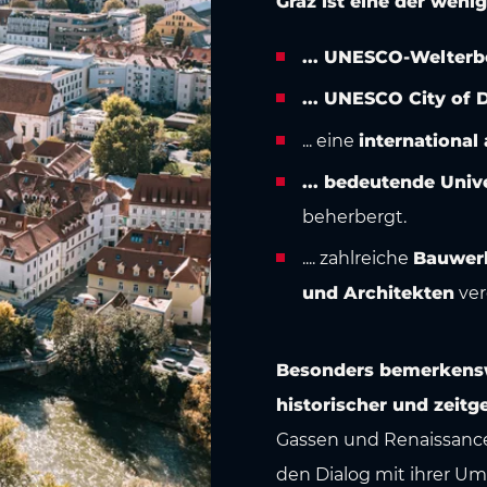
Graz ist eine der wenig
... UNESCO-Welterb
... UNESCO City of 
... eine
international
... bedeutende Uni
beherbergt.
.... zahlreiche
Bauwerk
und Architekten
ver
Besonders bemerkensw
historischer und zeitg
Gassen und Renaissanc
den Dialog mit ihrer U