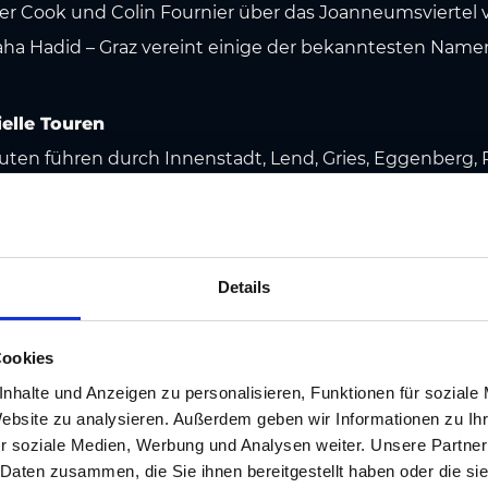
r Cook und Colin Fournier über das Joanneumsviertel 
ha Hadid – Graz vereint einige der bekanntesten Name
ielle Touren
Routen führen durch Innenstadt, Lend, Gries, Eggenberg, 
er.
Download:
Architekturfolder (.pdf) inkl. 7 Touren-Vor
kturfans: ganzjährig
ch die Altstadt, Sommerabend an der Murinsel oder wint
Details
 über spannende Einblicke in Architektur, Design und S
Cookies
nhalte und Anzeigen zu personalisieren, Funktionen für soziale
Website zu analysieren. Außerdem geben wir Informationen zu I
r soziale Medien, Werbung und Analysen weiter. Unsere Partner
 Daten zusammen, die Sie ihnen bereitgestellt haben oder die s