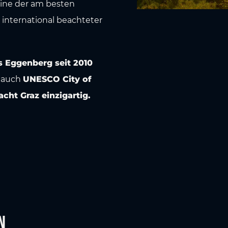
 eine der am besten
 international beachteter
ss Eggenberg seit 2010
1
auch
UNESCO City of
ht Graz einzigartig.
n