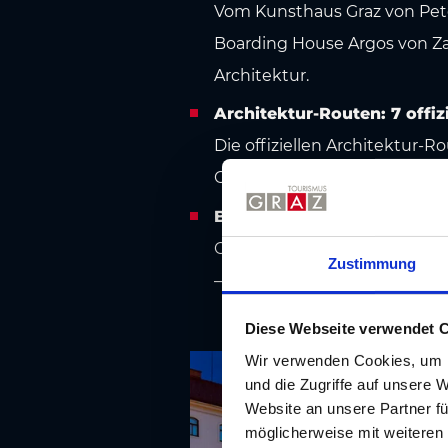
Vom Kunsthaus Graz von Pete
Boarding House Argos von Za
Architektur.
Architektur-Routen: 7 offiz
Die offiziellen Architektur-
Geidorf, Jakomini und St. Pet
Beste Reisezeit für Archite
Ob Frühlingsspaziergang dur
Zustimmung
– Graz bietet das ganze Jahr
Diese Webseite verwendet 
Wir verwenden Cookies, um I
und die Zugriffe auf unsere 
Website an unsere Partner fü
möglicherweise mit weiteren