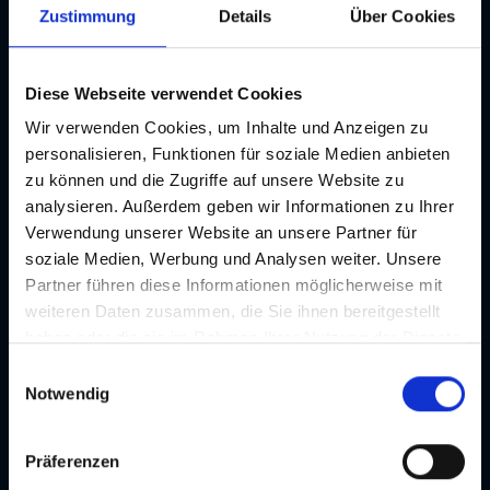
Zustimmung
Details
Über Cookies
Punkten abgefragt werden. Erhältlich ist die App als
Gratis-App für Smartphones (Android, iOS) – auf
Google
Play
und im
App Store
.
Diese Webseite verwendet Cookies
Wir verwenden Cookies, um Inhalte und Anzeigen zu
Anfahrt mit dem Auto:
Über die Autobahn A2 oder A9
personalisieren, Funktionen für soziale Medien anbieten
gelangen Sie direkt in die Landeshauptstadt Graz. Alle Infos
zu können und die Zugriffe auf unsere Website zu
zum Thema Parken in Graz finden Sie
hier »
analysieren. Außerdem geben wir Informationen zu Ihrer
Verwendung unserer Website an unsere Partner für
soziale Medien, Werbung und Analysen weiter. Unsere
Bildergalerie
Partner führen diese Informationen möglicherweise mit
weiteren Daten zusammen, die Sie ihnen bereitgestellt
haben oder die sie im Rahmen Ihrer Nutzung der Dienste
gesammelt haben. Je nach Funktion werden dabei Daten
E
an Dritte weitergegeben und an Dritte in Ländern, in
Notwendig
i
denen kein angemessenes Datenschutzniveau vorliegt
n
und von diesen verarbeitet wird, z. B. die USA. Ihre
w
Präferenzen
Einwilligung ist stets freiwillig und umfasst gemäß Art 49
i