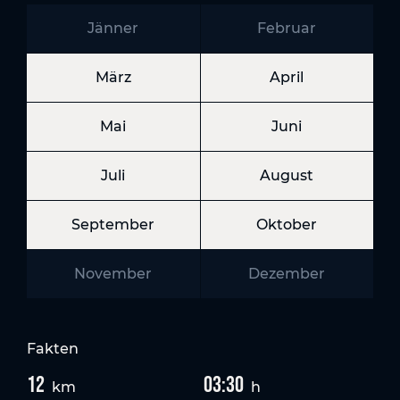
Jänner
Februar
März
April
Mai
Juni
Juli
August
September
Oktober
November
Dezember
Fakten
12
03:30
km
h