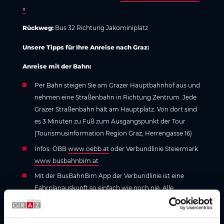
»
Rückweg:
Bus 32 Richtung Jakominiplatz
Unsere Tipps für Ihre Anreise nach Graz:
Anreise mit der Bahn:
Per Bahn steigen Sie am Grazer Hauptbahnhof aus und
nehmen eine Straßenbahn in Richtung Zentrum. Jede
Grazer Straßenbahn hält am Hauptplatz. Von dort sind
es 3 Minuten zu Fuß zum Ausgangspunkt der Tour
(Tourismusinformation Region Graz, Herrengasse 16)
Infos: ÖBB
www.oebb.at
oder Verbundlinie Steiermark
www.busbahnbim.at
Mit der BusBahnBim App der Verbundlinie ist eine
Fahrplanauskunft so einfach wie noch nie: Alle
Verbindungen mit Bus, Bahn und Straßenbahn in
Österreich können durch die Eingabe von Orten
und/oder Adressen, Haltestellen bzw. wichtigen