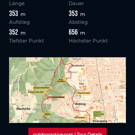
Länge
Dauer
353
353
m
m
Aufstieg
Abstieg
352
656
m
m
Tiefster Punkt
Höchster Punkt
outdooractive.com I Tour Details