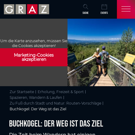
Overview of All Content
Buchkogel: Der Weg ist das Ziel
Weitere Infos
Bildergalerie
Spazieren & Wandern in Graz
Skip to main content
Skip to table of contents
Skip to main navigation
SUCHE
EVENTS
Um die Karte anzusehen, müssen Sie
die Cookies akzeptieren!
Marketing-Cookies
akzeptieren
Zur Startseite
Erholung, Freizeit & Sport
Spazieren, Wandern & Laufen
Zu Fuß durch Stadt und Natur: Routen-Vorschläge
Buchkogel: Der Weg ist das Ziel
Buchkogel: Der Weg ist das Ziel
Die Zeit beim Wandern hat einigen