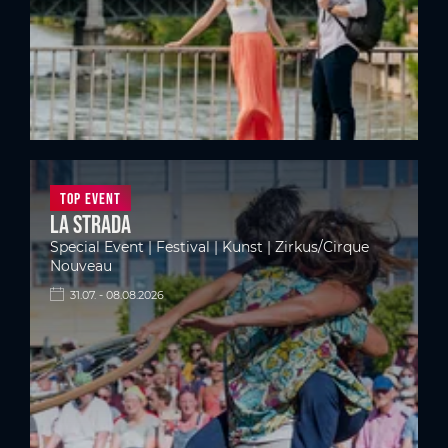
Top Event
La Strada
Special Event | Festival | Kunst | Zirkus/Cirque
Nouveau
31.07. - 08.08.2026