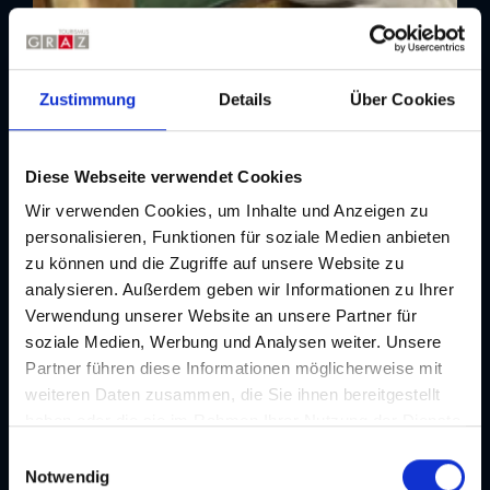
Zustimmung
Details
Über Cookies
Diese Webseite verwendet Cookies
Wir verwenden Cookies, um Inhalte und Anzeigen zu
Top Event
Aims Graz
personalisieren, Funktionen für soziale Medien anbieten
zu können und die Zugriffe auf unsere Website zu
Musik | Konzert | Oper/Operette
analysieren. Außerdem geben wir Informationen zu Ihrer
12.07. - 15.08.2026
Verwendung unserer Website an unsere Partner für
soziale Medien, Werbung und Analysen weiter. Unsere
Partner führen diese Informationen möglicherweise mit
weiteren Daten zusammen, die Sie ihnen bereitgestellt
haben oder die sie im Rahmen Ihrer Nutzung der Dienste
gesammelt haben. Je nach Funktion werden dabei Daten
E
an Dritte weitergegeben und an Dritte in Ländern, in
Notwendig
i