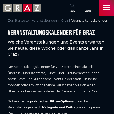
Übersicht aller Inhalte
Veranstaltungskalender für Graz
Aktuelle Veranstaltungen in Graz
Events in Graz auf einen Blick
Graz entdecken & erleben
Häufige Fragen zum Veranstaltungsprogramm in Graz
Das könnte Sie auch interessieren
Zum Hauptinhalt springen
Zum Inhaltsverzeichnis springen
Zur Hauptnavigation springen
SUCHE
EVENTS
Zur Startseite
Veranstaltungen in Graz
Veranstaltungskalender
Veranstaltungskalender für Graz
Welche Veranstaltungen und Events erwarten
Sie heute, diese Woche oder das ganze Jahr in
Graz?
Der Veranstaltungskalender für Graz bietet einen aktuellen
Überblick über Konzerte, Kunst- und Kulturveranstaltungen
sowie Feste und kulinarische Events in der Stadt. Ob heute,
morgen oder am Wochenende: Verschaffen Sie sich einen
Überblick über die bevorstehenden Veranstaltungen in Graz!
Nutzen Sie die
praktischen Filter-Optionen
, um die
Veranstaltungen
nach Kategorie und Zeitraum
einzugrenzen.
Die Einträge werden laufend aktualisiert.