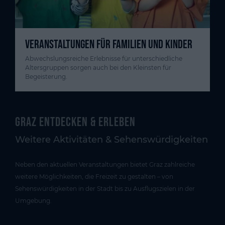
VERANSTALTUNGEN FÜR FAMILIEN UND KINDER
Abwechslungsreiche Erlebnisse für unterschiedliche
Altersgruppen sorgen auch bei den Kleinsten für
Begeisterung.
Graz entdecken & erleben
Weitere Aktivitäten & Sehenswürdigkeiten
Neben den aktuellen Veranstaltungen bietet Graz zahlreiche
weitere Möglichkeiten, die Freizeit zu gestalten – von
Sehenswürdigkeiten in der Stadt bis zu Ausflugszielen in der
Umgebung.