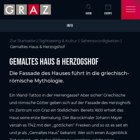
Overview of All Content
Gemaltes Haus & Herzogshof
Details
Wissenswertes
Bildergalerie
Sehenswertes in Graz
Skip to main content
Skip to table of contents
Skip to main navigation
SUCHE
EVENTS
INFO
Zur Startseite
Sightseeing & Kultur
Sehenswürdigkeiten
Gemaltes Haus & Herzogshof
Gemaltes Haus & Herzogshof
Die Fassade des Hauses führt in die griechisch-
römische Mythologie.
Ein Wand-Tattoo in der Herrengasse? Aber sicher! Griechische
und römische Götter geben sich auf der Fassade des Herzoghofs
im Zentrum von Graz ein Stelldichein. Bereits 1600 erhielt das
Haus seine erste Bemalung. Der Barockmaler Johann Mayer
versah es 1742 mit den „göttlichen“ Fresken und so ist es seit eh
und je als „Gemaltes Haus“ bekannt. Wer sich einen Augenblick