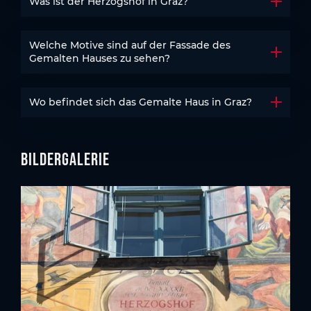
Was ist der Herzogshof in Graz?
Akkord
Welche Motive sind auf der Fassade des
Akkord
Gemalten Hauses zu sehen?
Wo befindet sich das Gemalte Haus in Graz?
Akkord
Bildergalerie