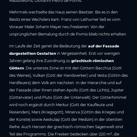
Mausoleums, Giovanni Pietro de Pomis.
Mehrmals wechselte das Haus seinen Besitzer. Bis es in den
Besitz eines Wechslers kam. Franz von Lathurner ließ es vom
Vorauer Maler Johann Mayer neu freskieren. Von der
ursprünglichen Bemalung durch de Pomis blieb nichts erhalten.
Im Laufe der Zeit geriet die Bedeutung der
auf der Fassade
dargestellten Gestalten
in Vergessenheit. Erst vor wenigen
Jahren gelang ihre Zuordnung zu
griechisch-römischen
Göttern
. Die unterste Zone ist mit den Göttern Bacchus (Gott
des Weines), Vulkan (Gott der Handwerker) und Vesta (Göttin des
Herdfeuers) dem Volk am nächsten. In der Hierarchie und auf
der Fassade über ihnen stehen Apollo (Gott des Lichts), Jupiter
(Göttervater) und Pluto (Gott der Unterwelt). Der Götterhimmel
wird noch ergänzt durch Merkur (Gott der Kaufleute und
Reisenden), Mars (Kriegsgott), Minerva (Göttin des Krieges und
der Künste) sowie Aeskulap (Gott der Medizin) in der obersten
Reihe. Auch Heroen der griechisch-römischen Sagenwelt sind
Teil des Programms. Die Fresken bedecken über 220 m², die