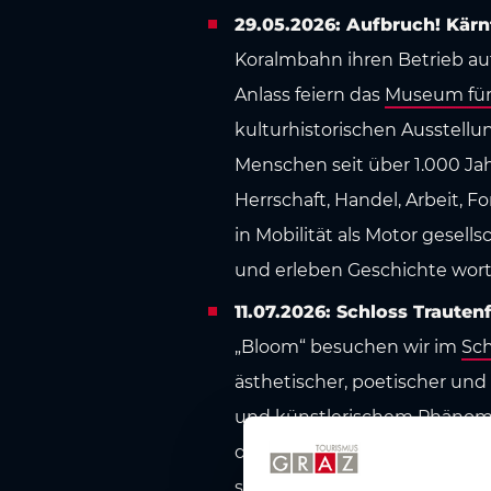
29.05.2026: Aufbruch! Kärn
Koralmbahn ihren Betrieb auf
Anlass feiern das
Museum für 
kulturhistorischen Ausstell
Menschen seit über 1.000 Ja
Herrschaft, Handel, Arbeit, 
in Mobilität als Motor gesel
und erleben Geschichte wor
11.07.2026: Schloss Trauten
„Bloom“ besuchen wir im
Sch
ästhetischer, poetischer und
und künstlerischem Phänome
der Frage nach, wo uns Blume
schönes Objekt, sondern als 