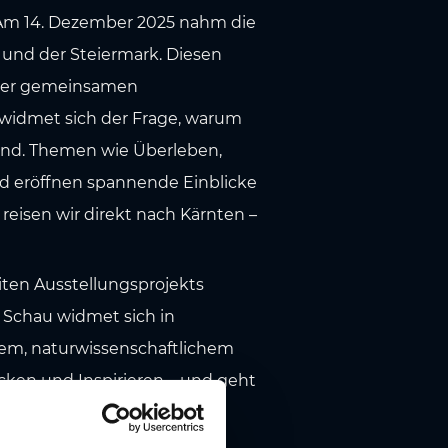
Am 14. Dezember 2025 nahm die
 und der Steiermark. Diesen
ner gemeinsamen
 widmet sich der Frage, warum
ind. Themen wie Überleben,
nd eröffnen spannende Einblicke
reisen wir direkt nach Kärnten –
en Ausstellungsprojekts
e Schau widmet sich in
chem, naturwissenschaftlichem
ken und Inspirieren – und geht
 die Blume nicht nur als
Symbol und Ausdruck