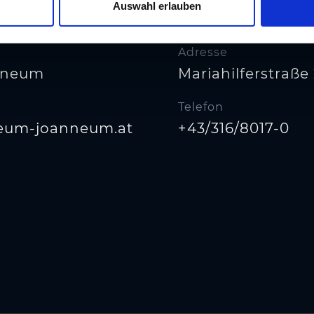
Auswahl erlauben
Adresse
nneum
Mariahilferstraße
Telefon
eum-joanneum.at
+43/316/8017-0