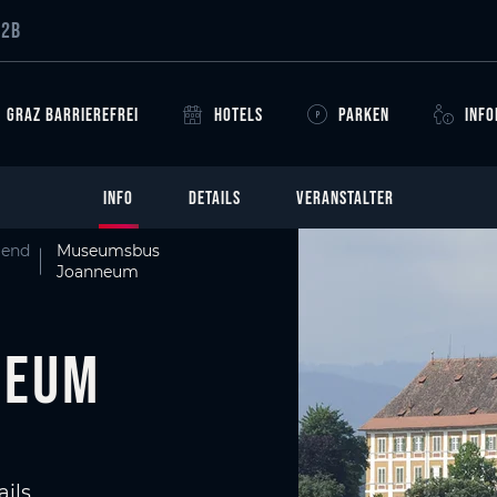
B2B
GRAZ BARRIEREFREI
HOTELS
PARKEN
INF
INFO
DETAILS
VERANSTALTER
lend
Museumsbus
Joanneum
neum
ils