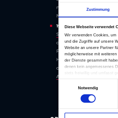
menschlicher Gefühle – von 
Zustimmung
Nachmittag in Pürgg – zwisch
19.09.2026: Schloss Stainz 
Diese Webseite verwendet 
Schloss Stainz
. Die Ausstell
Wir verwenden Cookies, um I
und die Zugriffe auf unsere 
den Blick auf Kulturlandsch
Website an unsere Partner fü
Fragen nach Biodiversität, 
möglicherweise mit weiteren
Historische Objekte treffen 
der Dienste gesammelt haben.
denen kein angemessenes Date
den Generationen. Ausklinge
stets freiwillig und umfasst
Alle Details
Übermittlungen an Empfänger 
E
unserer Website nicht erford
Notwendig
i
n
w
i
l