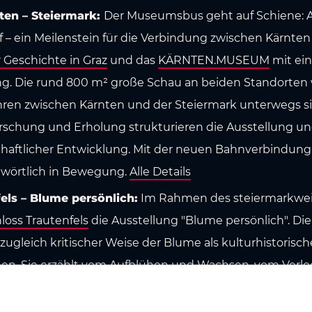
ten – Steiermark:
Der Museumsbus geht auf Schiene: 
 – ein Meilenstein für die Verbindung zwischen Kärnten
Geschichte in Graz
und das
KÄRNTEN.MUSEUM
mit ei
ung. Die rund 800 m² große Schau an beiden Standorten
hren zwischen Kärnten und der Steiermark unterwegs s
Forschung und Erholung strukturieren die Ausstellung u
lschaftlicher Entwicklung. Mit der neuen Bahnverbindung 
twörtlich in Bewegung.
Alle Details
fels – Blume persönlich:
Im Rahmen des steiermarkweit
loss Trautenfels
die Ausstellung "Blume persönlich". Di
 zugleich kritischer Weise der Blume als kulturhistoris
n. Sie erzählt vom Aufblühen und Wachsen, vom Verloc
n im Alltag mit allen Sinnen begegnen. Dabei erscheint
Spiegel gesellschaftlicher Entwicklungen, politisches 