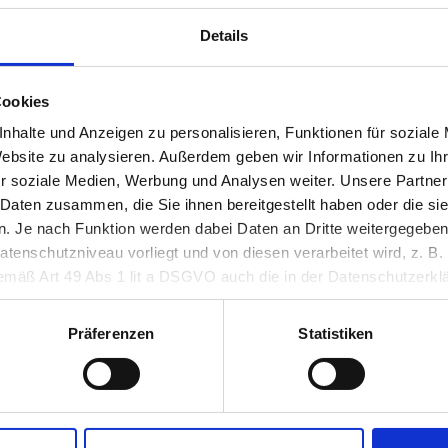
Liebe und Hoffnung bis Vergänglichkeit und Trauer. Im 
Details
en Kultur, Natur und Gesprächen mit Blick auf das steir
– Blühende Felder:
Zum Abschluss führt uns der Museum
Cookies
ung "Blühende Felder" greift ebenfalls das verbindende 
nhalte und Anzeigen zu personalisieren, Funktionen für soziale
Website zu analysieren. Außerdem geben wir Informationen zu I
aften, landwirtschaftliche Traditionen und ökologische
r soziale Medien, Werbung und Analysen weiter. Unsere Partner
Nutzung von Landschaft und nachhaltiger Zukunftsgestal
 Daten zusammen, die Sie ihnen bereitgestellt haben oder die s
auf aktuelle Diskurse – und bieten reichlich Gesprächsst
 Je nach Funktion werden dabei Daten an Dritte weitergegeben u
nschutzniveau vorliegt und von diesen verarbeitet wird, z. B. d
n lassen wir den Tag bei Genuss- und Erlebniswelt Far
 gemäß Art 49 Abs 1 lit a DSGVO auch die in der Datenschutzerklä
in unsicheren Drittstaaten, wie insbesondere den USA. Ihre Einw
erlich und kann jederzeit auf unserer Seite abgelehnt oder wider
Präferenzen
Statistiken