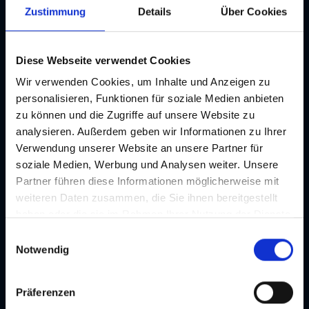
Suchen
Zustimmung
Details
Über Cookies
Teaser-Ansicht
Karten-Ansicht
Diese Webseite verwendet Cookies
Wir verwenden Cookies, um Inhalte und Anzeigen zu
1 Ergebnisse
Seite 1 von 1
personalisieren, Funktionen für soziale Medien anbieten
zu können und die Zugriffe auf unsere Website zu
analysieren. Außerdem geben wir Informationen zu Ihrer
Verwendung unserer Website an unsere Partner für
soziale Medien, Werbung und Analysen weiter. Unsere
Partner führen diese Informationen möglicherweise mit
weiteren Daten zusammen, die Sie ihnen bereitgestellt
haben oder die sie im Rahmen Ihrer Nutzung der Dienste
gesammelt haben. Je nach Funktion werden dabei Daten
E
an Dritte weitergegeben und an Dritte in Ländern, in
Notwendig
i
denen kein angemessenes Datenschutzniveau vorliegt
n
und von diesen verarbeitet wird, z. B. die USA. Ihre
w
Präferenzen
Einwilligung ist stets freiwillig und umfasst gemäß Art 49
i