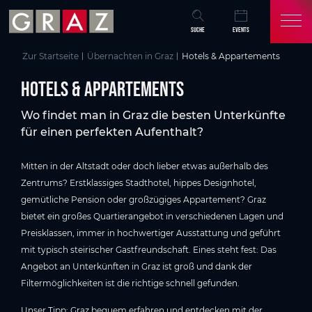
Übersicht aller Inhalte
Hotels & Appartements
Zum Hauptinhalt springen
Zum Inhaltsverzeichnis springen
Zur Hauptnavigation springen
SUCHE
EVENTS
Zur Startseite
Übernachten in Graz
Hotels & Appartements
Hotels & Appartements
Wo findet man in Graz die besten Unterkünfte
für einen perfekten Aufenthalt?
Mitten in der Altstadt oder doch lieber etwas außerhalb des
Zentrums? Erstklassiges Stadthotel, hippes Designhotel,
gemütliche Pension oder großzügiges Appartement? Graz
bietet ein großes Quartierangebot in verschiedenen Lagen und
Preisklassen, immer in hochwertiger Ausstattung und geführt
mit typisch steirischer Gastfreundschaft. Eines steht fest: Das
Angebot an Unterkünften in Graz ist groß und dank der
Filtermöglichkeiten ist die richtige schnell gefunden.
Unser Tipp: Graz bequem erfahren und entdecken mit der