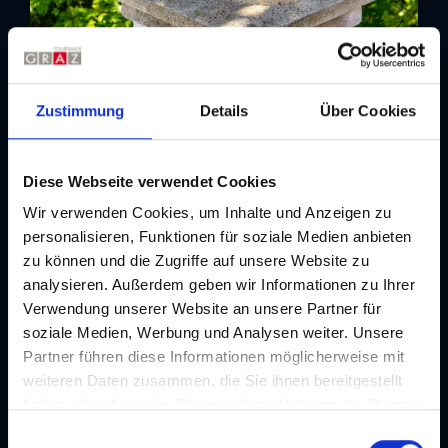
Zustimmung
Details
Über Cookies
Adresse
Diese Webseite verwendet Cookies
Wir verwenden Cookies, um Inhalte und Anzeigen zu
Kontakt
personalisieren, Funktionen für soziale Medien anbieten
Uhrturm-Kasematte & Steinerner Hund I Schlossberg
Graz
zu können und die Zugriffe auf unsere Website zu
analysieren. Außerdem geben wir Informationen zu Ihrer
Adresse
Verwendung unserer Website an unsere Partner für
Schlossberg, 8010 Graz
soziale Medien, Werbung und Analysen weiter. Unsere
Partner führen diese Informationen möglicherweise mit
Routenplaner
weiteren Daten zusammen, die Sie ihnen bereitgestellt
haben oder die sie im Rahmen Ihrer Nutzung der Dienste
gesammelt haben. Je nach Funktion werden dabei Daten
E