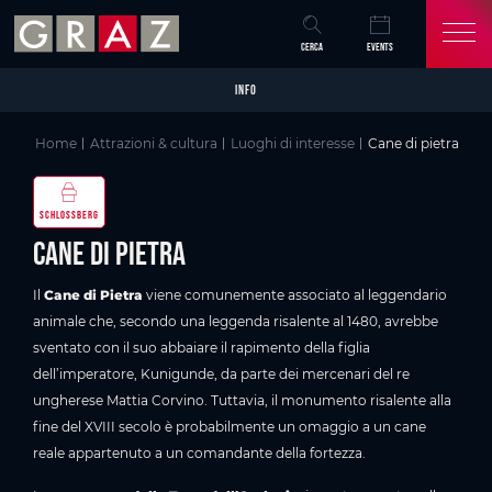
Overview of All Content
Cane di pietra
Buono a sapersi
Galleria di immagini
Skip to main content
Skip to table of contents
Skip to main navigation
CERCA
EVENTS
INFO
Home
Attrazioni & cultura
Luoghi di interesse
Cane di pietra
SCHLOSSBERG
Cane di pietra
Il
Cane di Pietra
viene comunemente associato al leggendario
animale che, secondo una leggenda risalente al 1480, avrebbe
sventato con il suo abbaiare il rapimento della figlia
dell’imperatore, Kunigunde, da parte dei mercenari del re
ungherese Mattia Corvino. Tuttavia, il monumento risalente alla
fine del XVIII secolo è probabilmente un omaggio a un cane
reale appartenuto a un comandante della fortezza.