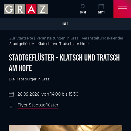
Overview of All Content
Stadtgeflüster - Klatsch und Tratsch am Hofe
Details
Skip to main content
Skip to table of contents
Skip to main navigation
SUCHE
EVENTS
INFO
Zur Startseite
Veranstaltungen in Graz
Veranstaltungskalender
Stadtgeflüster - Klatsch und Tratsch am Hofe
Stadtgeflüster - Klatsch und Tratsch
am Hofe
Die Habsburger in Graz
26.09.2026, von 14:00 bis 15:30
Flyer Stadtgeflüster