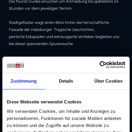
Die Tourist Guides ersuchen um Anmeldung bis spätestens 24
Stunden vor dem jeweiligen Termin.
Stadtgeflüster wagt einen Blick hinter die herrschaftliche
Fassade der Habsburger. Tragische Geschichten,
peinliche Eskapaden und extravagante Vorlieben begleiten uns
bei dieser spannenden Spurensuche.
Termine:
Samstag, 02.05., 06.06., 26.09.2026
Beginn:
14.00 Uhr
Dauer:
ca. 1,5 Stunden
Preis:
€ 19,00 Erwachsene, €13,00 Kinder
Zustimmung
Details
Über Cookies
Treffpunkt:
Burghof / Hofgasse 15
Diese Webseite verwendet Cookies
Location
Wir verwenden Cookies, um Inhalte und Anzeigen zu
personalisieren, Funktionen für soziale Medien anbieten
Kontakt
zu können und die Zugriffe auf unsere Website zu
Burghof Graz