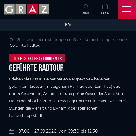
Overview of All Content
Geführte Radtour
Details
Bildergalerie
Skip to main content
Skip to table of contents
Skip to main navigation
SUCHE
EVENTS
INFO
Zur Startseite
Veranstaltungen in Graz
Veranstaltungskalender
Geführte Radtour
Tickets bei Graztourismus
Geführte Radtour
Erleben Sie Graz aus einer neuen Perspektive – bei einer
geführten Radtour (mit eigenem Fahrrad oder Leih-Rad) quer
durch Geschichte, Architektur und grüne Oasen der Stadt. Vom
Hauptbahnhof bis zum Schloss Eggenberg entdecken Sie in drei
Stunden die Vielfalt und Dynamik der steirischen
Landeshauptstadt.
07.06. - 27.09.2026, von 09:30 bis 12:30