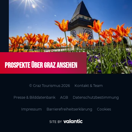
Prospekte über Graz ansehen
© Graz Tourismus 2026
Kontakt & Team
Presse & Bilddatenbank
AGB
Datenschutzbestimmung
Impressum
Barrierefreiheitserklärung
Cookies