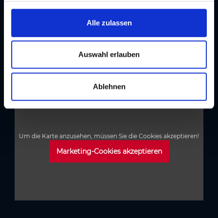
Location
g
s
Alle zulassen
Kontakt
a
Radstation Bahnhof
u
s
Auswahl erlauben
Adresse
w
Hauptbahnhof, 8020 Graz
a
Ablehnen
h
l
Um die Karte anzusehen, müssen Sie die Cookies akzeptieren!
Marketing-Cookies akzeptieren