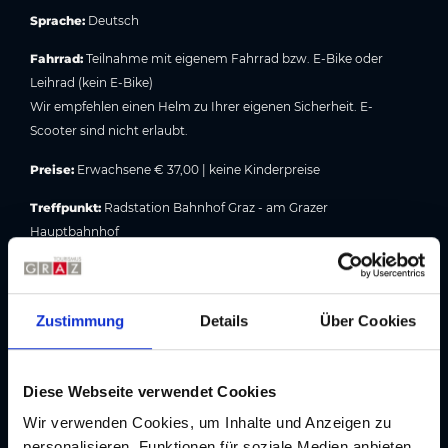
Sprache:
Deutsch
Fahrrad:
Teilnahme mit eigenem Fahrrad bzw. E-Bike oder
Leihrad (kein E-Bike)
Wir empfehlen einen Helm zu Ihrer eigenen Sicherheit. E-
Scooter sind nicht erlaubt.
Preise:
Erwachsene € 37,00 | keine Kinderpreise
Treffpunkt:
Radstation Bahnhof Graz - am Grazer
Hauptbahnhof
Inklusive:
1 Erfrischungsgetränk, exkl. Leihrad
Eine Anmeldung ist bis spätestens Freitag, 16.00 Uhr unbedingt
Zustimmung
Details
Über Cookies
erforderlich! Das Mindestalter beträgt 12 Jahre.
Buchung & Information:
Tourismusinformation Region Graz
,
Diese Webseite verwendet Cookies
Herrengasse 16, 8010 Graz, T
+43/316/8075-0
Begrenzte Teilnehmeranzahl! Eine Anmeldung ist bis spätestens
Wir verwenden Cookies, um Inhalte und Anzeigen zu
Freitag, 16.00 Uhr ist unbedingt erforderlich! Tickets sind auch
personalisieren, Funktionen für soziale Medien anbieten