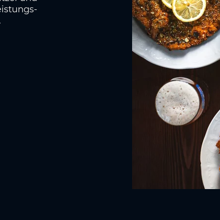
eistungs-
.