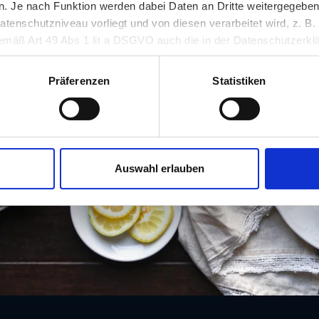
 Je nach Funktion werden dabei Daten an Dritte weitergegeben u
nschutzniveau vorliegt und von diesen verarbeitet wird, z. B. d
 gemäß Art 49 Abs 1 lit a DSGVO auch die in der Datenschutzerklä
in unsicheren Drittstaaten, wie insbesondere den USA. Ihre Einw
erlich und kann jederzeit auf unserer Seite abgelehnt oder wider
Präferenzen
Statistiken
Auswahl erlauben