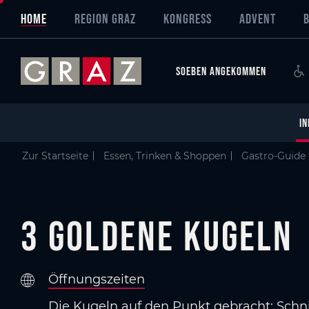
Overview of All Content
3 Goldene Kugeln
Kriterien
Details
Bildergalerie
GenussHauptstadt Graz
Skip to main content
Skip to table of contents
Skip to main navigation
HOME
REGION GRAZ
KONGRESS
ADVENT
SOEBEN ANGEKOMMEN
IN
Zur Startseite
Essen, Trinken & Shoppen
Gastro-Guide 
3 Goldene Kugeln
Öffnungszeiten
Die Kugeln auf den Punkt gebracht: Schn