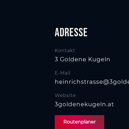
s
w
a
h
l
Adresse
Kontakt
3 Goldene Kugeln
E-Mail
heinrichstrasse@3gold
Website
3goldenekugeln.at
Routenplaner