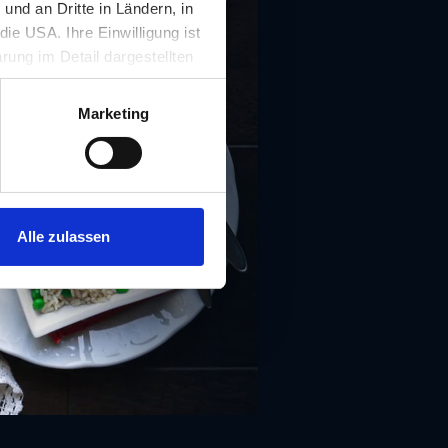
nd an Dritte in Ländern, in
ie USA. Ihre Einwilligung ist
rung im Detail dargestellten
illigung ist für die Nutzung
rufen werden.
Marketing
Alle zulassen