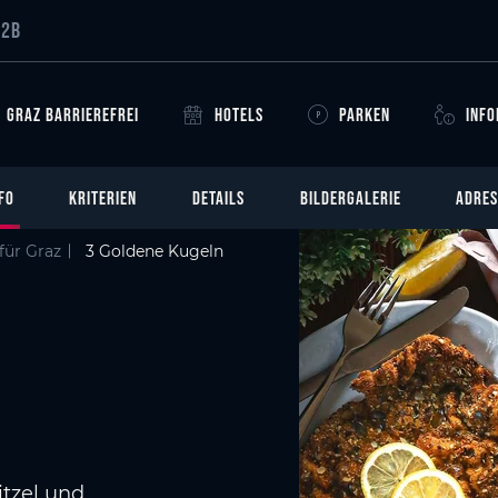
B2B
GRAZ BARRIEREFREI
HOTELS
PARKEN
INF
FO
KRITERIEN
DETAILS
BILDERGALERIE
ADRES
für Graz
3 Goldene Kugeln
itzel und