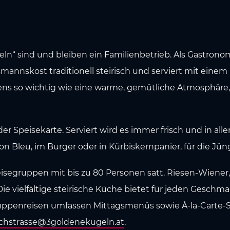
ln“ sind und bleiben ein Familienbetrieb. Als Gastronom
mannskost traditionell steirisch und serviert mit einem 
ens so wichtig wie eine warme, gemütliche Atmosphäre, i
der Speisekarte. Serviert wird es immer frisch und in all
on Bleu, im Burger oder in Kürbiskernpanier, für die Jün
isegruppen mit bis zu 80 Personen satt. Riesen-Wiene
e vielfältige steirische Küche bietet für jeden Geschm
ppenreisen umfassen Mittagsmenüs sowie Á-la-Carte-Sp
ichstrasse@3goldenekugeln.at
.