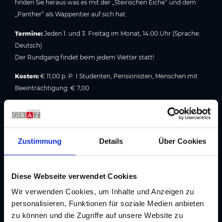
finden Sie heraus was es mit der „Steirischen Eiche“ und dem
„Panther“ als Wappentier auf sich hat.
Termine:
Jeden 1. und 3. Freitag im Monat, 14.00 Uhr (Sprache:
Deutsch)
Der Rundgang findet beim jedem Wetter statt!
Kosten:
€ 11,00 p. P. I Studenten, Pensionisten, Menschen mit
Beeinträchtigung: € 7,00
Treffpunkt:
GrazMuseum
, Sackstraße 18
Anmeldung und Tickets:
Tourismusinformation Region Graz
,
Herrengasse 16, 8010 Graz
Zustimmung
Details
Über Cookies
T +43/316/8075-0,
info@graztourismus.at
. Maximal 25
Teilnehmer!
Diese Webseite verwendet Cookies
Wir verwenden Cookies, um Inhalte und Anzeigen zu
Bildergalerie
personalisieren, Funktionen für soziale Medien anbieten
zu können und die Zugriffe auf unsere Website zu