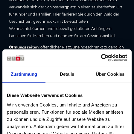
verwandelt sich der Schlossbergplatz in einen zauberhaften Ort
für Kinder und Familien. Hier flanieren Sie durch den Wald der
Geschichten, geschmückt mit beleuchteten
Weihnachtsbäumen und liebevoll gestalteten Anhängern.
Lauschen Sie Märchen und nehmen Sie am Gewinnspeil teil.
Öffnungszeiten:
öffentlicher Platz, uneingeschränkt zugänglich
Hier geht's zur Übersicht aller Advent-Highlights in Graz »
Zustimmung
Details
Über Cookies
Bildergalerie
Diese Webseite verwendet Cookies
Wir verwenden Cookies, um Inhalte und Anzeigen zu
personalisieren, Funktionen für soziale Medien anbieten
zu können und die Zugriffe auf unsere Website zu
analysieren. Außerdem geben wir Informationen zu Ihrer
Verwendung unserer Website an unsere Partner für