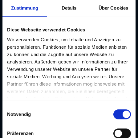
Zustimmung
Details
Über Cookies
Location
Diese Webseite verwendet Cookies
Kontakt
Wir verwenden Cookies, um Inhalte und Anzeigen zu
Orpheum
personalisieren, Funktionen für soziale Medien anbieten
Adresse
zu können und die Zugriffe auf unsere Website zu
Orpheumgasse 8, 8020 Graz
analysieren. Außerdem geben wir Informationen zu Ihrer
Verwendung unserer Website an unsere Partner für
E-Mail
soziale Medien, Werbung und Analysen weiter. Unsere
grazer@spielstaetten.at
Partner führen diese Informationen möglicherweise mit
weiteren Daten zusammen, die Sie ihnen bereitgestellt
Telefon
haben oder die sie im Rahmen Ihrer Nutzung der Dienste
+43/316/8008-9000
gesammelt haben. Je nach Funktion werden dabei Daten
E
Website
an Dritte weitergegeben und an Dritte in Ländern, in
Notwendig
i
spielstaetten.at
denen kein angemessenes Datenschutzniveau vorliegt
n
und von diesen verarbeitet wird, z. B. die USA. Ihre
w
Präferenzen
Routenplaner
Einwilligung ist stets freiwillig und umfasst gemäß Art 49
i