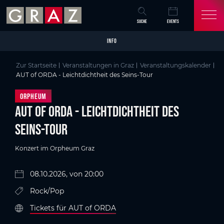
Overview of All Content
AUT of ORDA - Leichtdichtheit des Seins-Tour
Details
Bildergalerie
Skip to main content
Skip to table of contents
Skip to main navigation
SUCHE
EVENTS
INFO
Zur Startseite
Veranstaltungen in Graz
Veranstaltungskalender
AUT of ORDA - Leichtdichtheit des Seins-Tour
Orpheum
AUT of ORDA - Leichtdichtheit des
Seins-Tour
Konzert im Orpheum Graz
08.10.2026, von 20:00
Rock/Pop
Tickets für AUT of ORDA