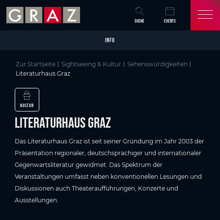
Overview of All Content
Literaturhaus Graz
Details
Wissenswertes
Bildergalerie
Sehenswertes in Graz
Skip to main content
Skip to table of contents
Skip to main navigation
SUCHE
EVENTS
INFO
Zur Startseite
Sightseeing & Kultur
Sehenswürdigkeiten
Literaturhaus Graz
KULTUR
Literaturhaus Graz
Das Literaturhaus Graz ist seit seiner Gründung im Jahr 2003 der
Präsentation regionaler, deutschsprachiger und internationaler
Gegenwartsliteratur gewidmet. Das Spektrum der
Veranstaltungen umfasst neben konventionellen Lesungen und
Diskussionen auch Theateraufführungen, Konzerte und
Ausstellungen.