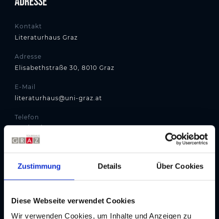
Adresse
Kontakt
Literaturhaus Graz
Adresse
Elisabethstraße 30, 8010 Graz
E-Mail
literaturhaus@uni-graz.at
Telefon
+43/316/380-8360
Website
literaturhaus-graz.at
Zustimmung
Details
Über Cookies
Routenplaner
Diese Webseite verwendet Cookies
Wir verwenden Cookies, um Inhalte und Anzeigen zu