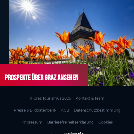
Prospekte über Graz ansehen
© Graz Tourismus 2026
Kontakt & Team
Presse & Bilddatenbank
AGB
Datenschutzbestimmung
Impressum
Barrierefreiheitserklärung
Cookies