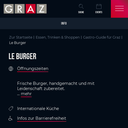
Overview of All Content
Le Burger
Kriterien
Details
Bildergalerie
Infos zur Barrierefreiheit
GenussHauptstadt Graz
Skip to main content
Skip to table of contents
Skip to main navigation
SUCHE
EVENTS
INFO
Zur Startseite
Essen, Trinken & Shoppen
Gastro-Guide für Graz
Le Burger
Le Burger
Öffnungszeiten
Frische Burger, handgemacht und mit
Leidenschaft zubereitet.
...
mehr
Internationale Küche
Infos zur Barrierefreiheit