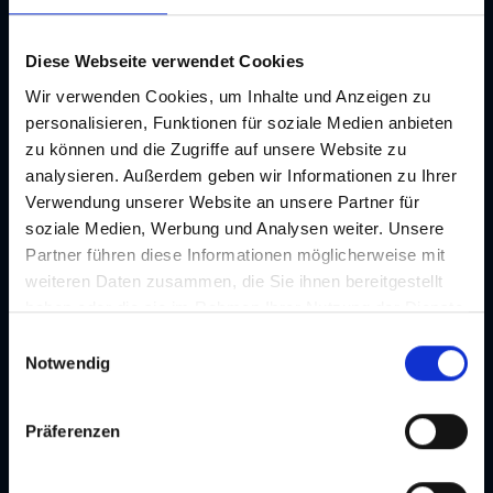
GenussHauptstadt Graz
Tipps
Diese Webseite verwendet Cookies
Wir verwenden Cookies, um Inhalte und Anzeigen zu
personalisieren, Funktionen für soziale Medien anbieten
Kulinarische Rundgänge
zu können und die Zugriffe auf unsere Website zu
Kulinarik
analysieren. Außerdem geben wir Informationen zu Ihrer
Verwendung unserer Website an unsere Partner für
soziale Medien, Werbung und Analysen weiter. Unsere
Partner führen diese Informationen möglicherweise mit
weiteren Daten zusammen, die Sie ihnen bereitgestellt
haben oder die sie im Rahmen Ihrer Nutzung der Dienste
gesammelt haben. Je nach Funktion werden dabei Daten
E
an Dritte weitergegeben und an Dritte in Ländern, in
Notwendig
i
denen kein angemessenes Datenschutzniveau vorliegt
n
und von diesen verarbeitet wird, z. B. die USA. Ihre
w
Präferenzen
Einwilligung ist stets freiwillig und umfasst gemäß Art 49
i
Abs 1 lit a DSGVO auch die in der Datenschutzerklärung
l
im Detail dargestellten Übermittlungen an Empfänger in