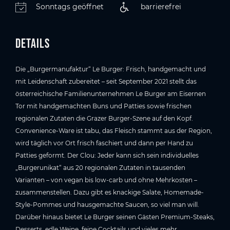
Sonntags geöffnet
barrierefrei
Details
Die „Burgermanufaktur“ Le Burger: Frisch, handgemacht und
mit Leidenschaft zubereitet – seit September 2021 stellt das
österreichische Familienunternehmen Le Burger am Eisernen
Tor mit handgemachten Buns und Patties sowie frischen
regionalen Zutaten die Grazer Burger-Szene auf den Kopf.
Convenience-Ware ist tabu, das Fleisch stammt aus der Region,
wird täglich vor Ort frisch faschiert und dann per Hand zu
Patties geformt. Der Clou: Jeder kann sich sein individuelles
„Burgerunikat“ aus 20 regionalen Zutaten in tausenden
Varianten – von vegan bis low-carb und ohne Mehrkosten –
zusammenstellen. Dazu gibt es knackige Salate, Homemade-
Style-Pommes und hausgemachte Saucen, so viel man will.
Darüber hinaus bietet Le Burger seinen Gästen Premium-Steaks,
Desserts, edle Weine, feine Cocktails und vieles mehr.