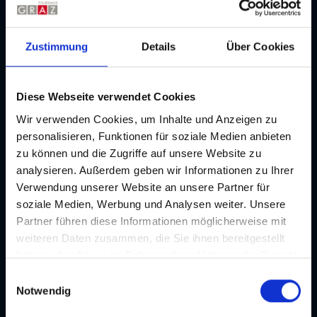
Marketing-Cookies akzeptieren
Zustimmung
Details
Über Cookies
Diese Webseite verwendet Cookies
Wir verwenden Cookies, um Inhalte und Anzeigen zu
GenussHauptstadt Graz
personalisieren, Funktionen für soziale Medien anbieten
Tipps
zu können und die Zugriffe auf unsere Website zu
analysieren. Außerdem geben wir Informationen zu Ihrer
Verwendung unserer Website an unsere Partner für
Kulinarische Rundgänge
soziale Medien, Werbung und Analysen weiter. Unsere
Kulinarik
Partner führen diese Informationen möglicherweise mit
weiteren Daten zusammen, die Sie ihnen bereitgestellt
haben oder die sie im Rahmen Ihrer Nutzung der Dienste
gesammelt haben. Je nach Funktion werden dabei Daten
E
an Dritte weitergegeben und an Dritte in Ländern, in
Notwendig
i
denen kein angemessenes Datenschutzniveau vorliegt
n