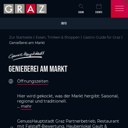
Overview of All Content
Genießerei am Markt
Kriterien
Details
Bildergalerie
Video
GenussHauptstadt Graz
Skip to main content
Skip to table of contents
Skip to main navigation
SUCHE
EVENTS
INFO
Zur Startseite
Essen, Trinken & Shoppen
Gastro-Guide für Graz
Genießerei am Markt
Genießerei am Markt
Öffnungszeiten
Hier wird gekockt, was der Markt hergibt: Saisonal,
regional und traditionell.
...
mehr
GenussHauptstadt Graz Partnerbetrieb, Restaurant
mit Falstaff-Bewertung, Haubenlokal Gault &