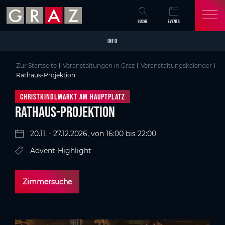
Overview of All Content
Rathaus-Projektion
Details
Bildergalerie
Skip to main content
Skip to table of contents
Skip to main navigation
SUCHE
EVENTS
INFO
Zur Startseite
Veranstaltungen in Graz
Veranstaltungskalender
Rathaus-Projektion
Christkindlmarkt am Hauptplatz
Rathaus-Projektion
20.11. - 27.12.2026, von 16:00 bis 22:00
Advent-Highlight
Zimmersuche