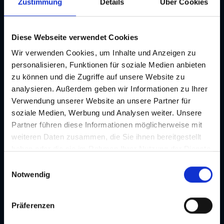
Zustimmung
Details
Über Cookies
Bildergalerie
Diese Webseite verwendet Cookies
Wir verwenden Cookies, um Inhalte und Anzeigen zu
personalisieren, Funktionen für soziale Medien anbieten
zu können und die Zugriffe auf unsere Website zu
analysieren. Außerdem geben wir Informationen zu Ihrer
Verwendung unserer Website an unsere Partner für
soziale Medien, Werbung und Analysen weiter. Unsere
Partner führen diese Informationen möglicherweise mit
weiteren Daten zusammen, die Sie ihnen bereitgestellt
haben oder die sie im Rahmen Ihrer Nutzung der Dienste
gesammelt haben. Je nach Funktion werden dabei Daten
E
Location
an Dritte weitergegeben und an Dritte in Ländern, in
Notwendig
i
denen kein angemessenes Datenschutzniveau vorliegt
n
Kontakt
und von diesen verarbeitet wird, z. B. die USA. Ihre
w
Präferenzen
Hauptplatz
Einwilligung ist stets freiwillig und umfasst gemäß Art 49
i
Abs 1 lit a DSGVO auch die in der Datenschutzerklärung