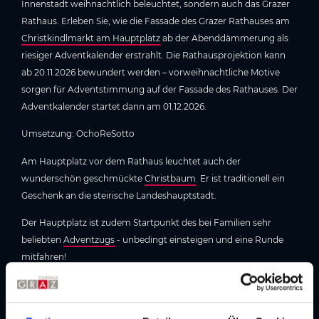
Innenstadt weihnachtlich beleuchtet, sondern auch das Grazer
Rathaus. Erleben Sie, wie die Fassade des Grazer Rathauses am
Christkindlmarkt am Hauptplatz
ab der Abenddämmerung als
riesiger Adventkalender erstrahlt. Die Rathausprojektion kann
ab 20.11.2026 bewundert werden – vorweihnachtliche Motive
sorgen für Adventstimmung auf der Fassade des Rathauses. Der
Adventkalender startet dann am 01.12.2026.
Umsetzung: OchoReSotto
Am Hauptplatz vor dem Rathaus leuchtet auch der
wunderschön geschmückte
Christbaum
. Er ist traditionell ein
Geschenk an die steirische Landeshauptstadt.
Der Hauptplatz ist zudem Startpunkt des bei Familien sehr
beliebten
Adventzugs
- unbedingt einsteigen und eine Runde
mitfahren!
Hier geht's zur Übersicht aller Advent-Highlights in Graz »