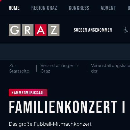
Overview of All Content
Familienkonzert I ANPFIFF!
Details
Skip to main content
Skip to table of contents
Skip to main navigation
HOME
REGION GRAZ
KONGRESS
ADVENT
SOEBEN ANGEKOMMEN
Zur
Veranstaltungen in
Veranstaltungskal
Startseite
Graz
der
Kammermusiksaal
Familienkonzert I 
Das große Fußball-Mitmachkonzert