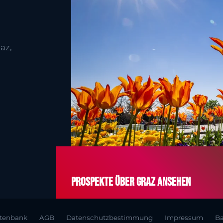
az,
Prospekte über Graz ansehen
atenbank
AGB
Datenschutzbestimmung
Impressum
Ba