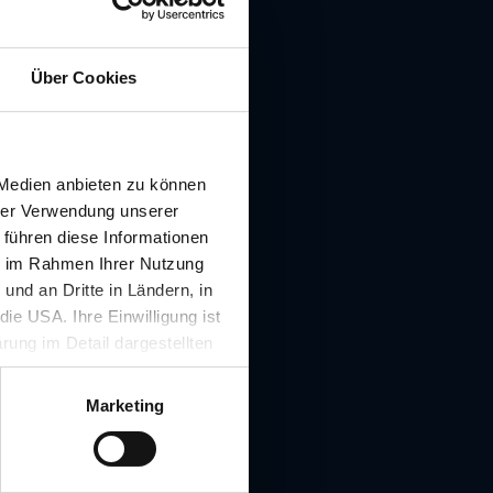
Über Cookies
 Medien anbieten zu können
hrer Verwendung unserer
 führen diese Informationen
ie im Rahmen Ihrer Nutzung
, 8010 Graz
nd an Dritte in Ländern, in
ie USA. Ihre Einwilligung ist
rung im Detail dargestellten
0
illigung ist für die Nutzung
rufen werden.
Marketing