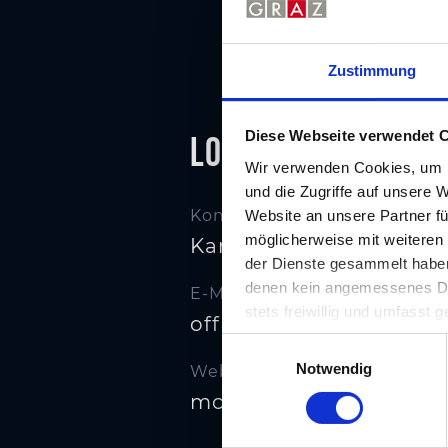
Zustimmung
Diese Webseite verwendet 
Location
Wir verwenden Cookies, um I
und die Zugriffe auf unsere 
Kontakt
Website an unsere Partner fü
möglicherweise mit weiteren
Kammermusik­saal im G
der Dienste gesammelt haben.
denen kein angemessenes Date
E-Mail
stets freiwillig und umfasst
office@mcg.at
Übermittlungen an Empfänger 
E
unserer Website nicht erford
Notwendig
i
Website
n
mcg.at/locations/congr
w
i