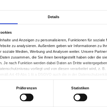
Details
Cookies
nhalte und Anzeigen zu personalisieren, Funktionen für soziale
Website zu analysieren. Außerdem geben wir Informationen zu I
Adresse
r soziale Medien, Werbung und Analysen weiter. Unsere Partner
 Daten zusammen, die Sie ihnen bereitgestellt haben oder die s
razer Congress
Sparkassenplatz 1
 Je nach Funktion werden dabei Daten an Dritte weitergegeben u
nschutzniveau vorliegt und von diesen verarbeitet wird, z. B. d
Telefon
 gemäß Art 49 Abs 1 lit a DSGVO auch die in der Datenschutzerklä
+43/316/8088-40
in unsicheren Drittstaaten, wie insbesondere den USA. Ihre Einw
erlich und kann jederzeit auf unserer Seite abgelehnt oder wider
Präferenzen
Statistiken
ess-graz