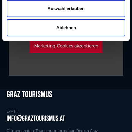
u
s
Auswahl erlauben
w
a
Ablehnen
h
l
Um die Karte anzusehen, müssen Sie die Cookies akzeptieren!
Marketing-Cookies akzeptieren
Graz tourismus
E-Mail
info@graztourismus.at
Öffnungszeiten: Tourismusinformation Region Graz,