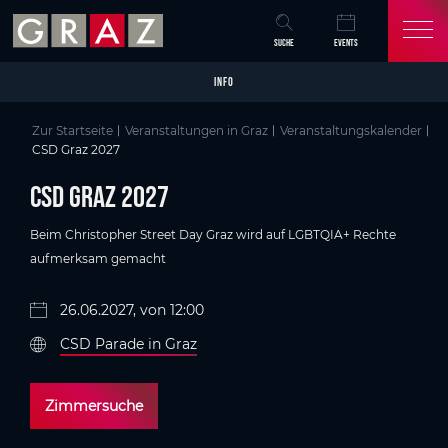
Overview of All Content
CSD Graz 2027
Details
Bildergalerie
Skip to main content
Skip to table of contents
Skip to main navigation
SUCHE
EVENTS
INFO
Zur Startseite
Veranstaltungen in Graz
Veranstaltungskalender
CSD Graz 2027
CSD Graz 2027
Beim Christopher Street Day Graz wird auf LGBTQIA+ Rechte
aufmerksam gemacht
26.06.2027, von 12:00
CSD Parade in Graz
Zimmersuche