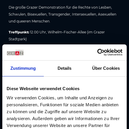
Die große Grazer Demonstration für die Rechte von Lesben,
Schwulen, Bisexuellen, Transgender, Intersexuellen, Asexuellen
und queeren Menschen.
Treffpunkt:
12.00 Uhr, Wilhelm-Fischer-Allee (im Grazer
Stadtpark)
Programm CSD Parade & Parkfest in Graz
Zustimmung
Details
Über Cookies
Bildergalerie
Diese Webseite verwendet Cookies
Wir verwenden Cookies, um Inhalte und Anzeigen zu
personalisieren, Funktionen für soziale Medien anbieten
zu können und die Zugriffe auf unsere Website zu
analysieren. Außerdem geben wir Informationen zu Ihrer
Verwendung unserer Website an unsere Partner für