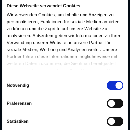
Graz Card
Diese Webseite verwendet Cookies
Zwei Varianten - viele Vorteile!
Wir verwenden Cookies, um Inhalte und Anzeigen zu
personalisieren, Funktionen für soziale Medien anbieten
zu können und die Zugriffe auf unsere Website zu
analysieren. Außerdem geben wir Informationen zu Ihrer
Verwendung unserer Website an unsere Partner für
soziale Medien, Werbung und Analysen weiter. Unsere
Partner führen diese Informationen möglicherweise mit
weiteren Daten zusammen, die Sie ihnen bereitgestellt
haben oder die sie im Rahmen Ihrer Nutzung der Dienste
gesammelt haben. Je nach Funktion werden dabei Daten
E
an Dritte weitergegeben und an Dritte in Ländern, in
Notwendig
i
denen kein angemessenes Datenschutzniveau vorliegt
n
und von diesen verarbeitet wird, z. B. die USA. Ihre
w
Präferenzen
Einwilligung ist stets freiwillig und umfasst gemäß Art 49
i
Abs 1 lit a DSGVO auch die in der Datenschutzerklärung
l
im Detail dargestellten Übermittlungen an Empfänger in
l
Statistiken
unsicheren Drittstaaten, wie insbesondere den USA. Ihre
i