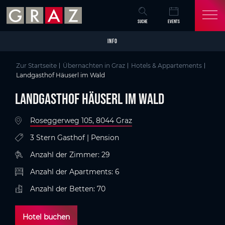
Overview of All Content
Landgasthof Häuserl im Wald
Details
Kriterien
Bildergalerie
Tipps
Skip to main content
Skip to table of contents
Skip to main navigation
SUCHE
EVENTS
INFO
Zur Startseite
Übernachten in Graz
Hotels & Appartements
Landgasthof Häuserl im Wald
Landgasthof Häuserl im Wald
Roseggerweg 105, 8044 Graz
3 Stern Gasthof | Pension
Anzahl der Zimmer: 29
Anzahl der Apartments: 6
Anzahl der Betten: 70
Hotel buchen