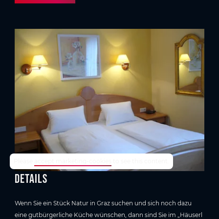
TrustYou-Rating
Please
accept marketing-cookies
to see this content.
Details
Wenn Sie ein Stück Natur in Graz suchen und sich noch dazu
eine gutbürgerliche Küche wünschen, dann sind Sie im „Häuserl