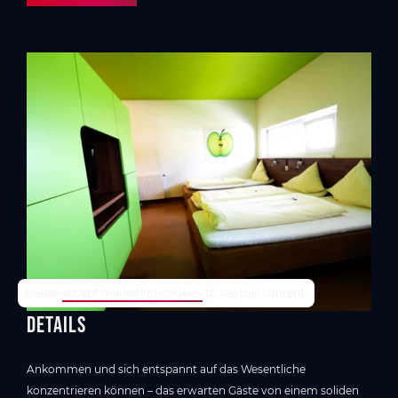
TrustYou-Rating
Please
accept marketing-cookies
to see this content.
Details
Ankommen und sich entspannt auf das Wesentliche
konzentrieren können – das erwarten Gäste von einem soliden