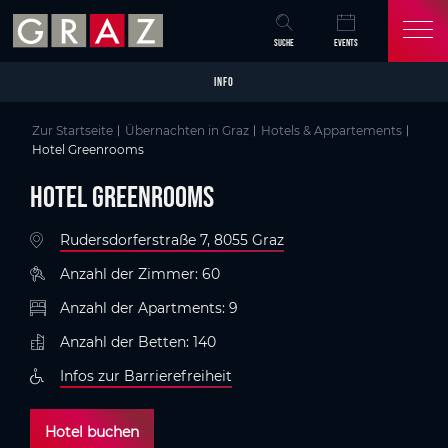
Overview of All Content
Hotel Greenrooms
Details
Kriterien
Bildergalerie
Infos zur Barrierefreiheit
Tipps
Skip to main content
Skip to table of contents
Skip to main navigation
SUCHE
EVENTS
INFO
Zur Startseite
Übernachten in Graz
Hotels & Appartements
Hotel Greenrooms
Hotel Greenrooms
Rudersdorferstraße 7, 8055 Graz
Anzahl der Zimmer: 60
Anzahl der Apartments: 9
Anzahl der Betten: 140
Infos zur Barrierefreiheit
Hotel buchen