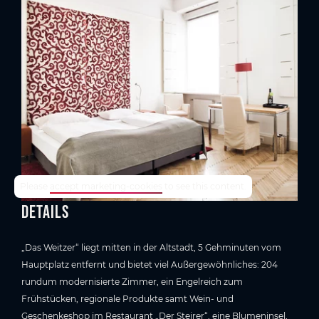
TrustYou-Rating
Please
accept marketing-cookies
to see this content.
Details
„Das Weitzer“ liegt mitten in der Altstadt, 5 Gehminuten vom
Hauptplatz entfernt und bietet viel Außergewöhnliches: 204
rundum modernisierte Zimmer, ein Engelreich zum
Frühstücken, regionale Produkte samt Wein- und
Geschenkeshop im Restaurant „Der Steirer“, eine Blumeninsel,