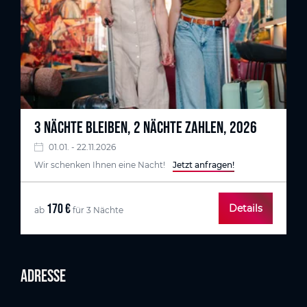
3 NÄCHTE BLEIBEN, 2 NÄCHTE ZAHLEN, 2026
01.01. - 22.11.2026
Wir schenken Ihnen eine Nacht!
Jetzt anfragen!
170 €
Details
ab
für 3 Nächte
Adresse