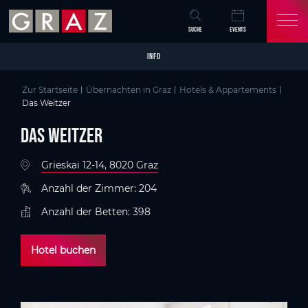
Overview of All Content
Das Weitzer
Details
Kriterien
Bildergalerie
Packages
Tipps
Skip to main content
Skip to table of contents
Skip to main navigation
SUCHE
EVENTS
INFO
Zur Startseite
Übernachten in Graz
Hotels & Appartements
Das Weitzer
Das Weitzer
Grieskai 12-14, 8020 Graz
Anzahl der Zimmer: 204
Anzahl der Betten: 398
Hotel buchen