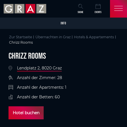
Overview of All Content
Chrizz Rooms
Details
Kriterien
Bildergalerie
Tipps
Skip to main content
Skip to table of contents
Skip to main navigation
SUCHE
EVENTS
INFO
Zur Startseite
Übernachten in Graz
Hotels & Appartements
Chrizz Rooms
Chrizz Rooms
Lendplatz 2, 8020 Graz
Anzahl der Zimmer: 28
Anzahl der Apartments: 1
Anzahl der Betten: 60
Hotel buchen