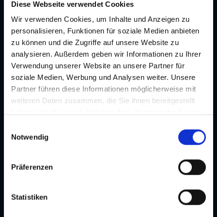
Zwei Varianten - viele Vorteile!
Diese Webseite verwendet Cookies
Wir verwenden Cookies, um Inhalte und Anzeigen zu
personalisieren, Funktionen für soziale Medien anbieten
zu können und die Zugriffe auf unsere Website zu
analysieren. Außerdem geben wir Informationen zu Ihrer
Verwendung unserer Website an unsere Partner für
soziale Medien, Werbung und Analysen weiter. Unsere
Partner führen diese Informationen möglicherweise mit
weiteren Daten zusammen, die Sie ihnen bereitgestellt
haben oder die sie im Rahmen Ihrer Nutzung der Dienste
gesammelt haben. Je nach Funktion werden dabei Daten
E
an Dritte weitergegeben und an Dritte in Ländern, in
Notwendig
i
denen kein angemessenes Datenschutzniveau vorliegt
n
und von diesen verarbeitet wird, z. B. die USA. Ihre
w
Präferenzen
Einwilligung ist stets freiwillig und umfasst gemäß Art 49
i
Abs 1 lit a DSGVO auch die in der Datenschutzerklärung
l
im Detail dargestellten Übermittlungen an Empfänger in
l
Statistiken
unsicheren Drittstaaten, wie insbesondere den USA. Ihre
i
Einwilligung ist für die Nutzung unserer Website nicht