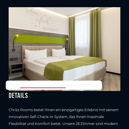
TrustYou-Rating
Please
accept marketing-cookies
to see this content.
Details
Chrizz Rooms bietet Ihnen ein einzigartiges Erlebnis mit seinem
innovativen Self-Check-in-System, das Ihnen maximale
Flexibilität und Komfort bietet. Unsere 26 Zimmer sind modern