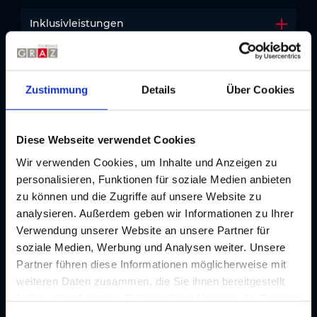
Inklusivleistungen
Akkord
1
2
3
Zustimmung
Details
Über Cookies
Buchungsdate
Persönliche
Reservierun
n
Daten
g
Diese Webseite verwendet Cookies
Buchungsdaten
Wir verwenden Cookies, um Inhalte und Anzeigen zu
personalisieren, Funktionen für soziale Medien anbieten
von
*
zu können und die Zugriffe auf unsere Website zu
analysieren. Außerdem geben wir Informationen zu Ihrer
Verwendung unserer Website an unsere Partner für
bis
*
soziale Medien, Werbung und Analysen weiter. Unsere
Partner führen diese Informationen möglicherweise mit
weiteren Daten zusammen, die Sie ihnen bereitgestellt
haben oder die sie im Rahmen Ihrer Nutzung der Dienste
Doppelzimmer
gesammelt haben. Je nach Funktion werden dabei Daten