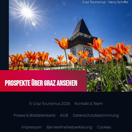
Graz Tourismus - Harry Schiffer
Prospekte über Graz ansehen
© Graz Tourismus 2026
Kontakt & Team
Presse & Bilddatenbank
AGB
Datenschutzbestimmung
Impressum
Barrierefreiheitserklärung
Cookies