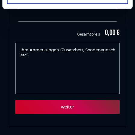
Anzahl
l
0,00 €
Gesamtpreis
Ihre Anmerkungen (Zusatzbett, Sonderwunsch
etc.)
weiter