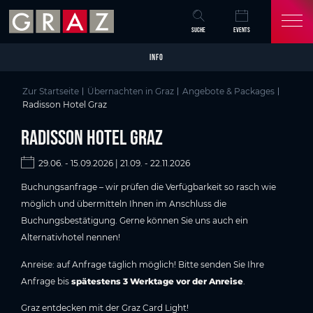
Overview of All Content
Radisson Hotel Graz
Detailinformationen zum Package
Skip to main content
Skip to table of contents
Skip to main navigation
SUCHE
EVENTS
INFO
Zur Startseite
Übernachten in Graz
Angebote & Packages
Radisson Hotel Graz
Radisson Hotel Graz
29.06. - 15.09.2026 | 21.09. - 22.11.2026
Buchungsanfrage – wir prüfen die Verfügbarkeit so rasch wie
möglich und übermitteln Ihnen im Anschluss die
Buchungsbestätigung. Gerne können Sie uns auch ein
Alternativhotel nennen!
Anreise: auf Anfrage täglich möglich! Bitte senden Sie Ihre
Anfrage bis
spätestens 3 Werktage vor der Anreise
.
Graz entdecken mit der Graz Card Light!