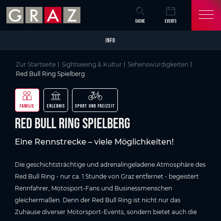
Overview of All Content
Red Bull Ring Spielberg
Bildergalerie
Sehenswertes in Graz
Skip to main content
Skip to table of contents
Skip to main navigation
SUCHE
EVENTS
INFO
Zur Startseite
Sightseeing & Kultur
Sehenswürdigkeiten
Red Bull Ring Spielberg
FAMILIE
ERLEBNIS
SPORT UND FREIZEIT
Red Bull Ring Spielberg
Eine Rennstrecke – viele Möglichkeiten!
Die geschichtsträchtige und adrenalingeladene Atmosphäre des
Red Bull Ring - nur ca. 1 Stunde von Graz entfernet - begeistert
Rennfahrer, Motosport-Fans und Businessmenschen
gleichermaßen. Denn der Red Bull Ring ist nicht nur das
Zuhause diverser Motorsport-Events, sondern bietet auch die