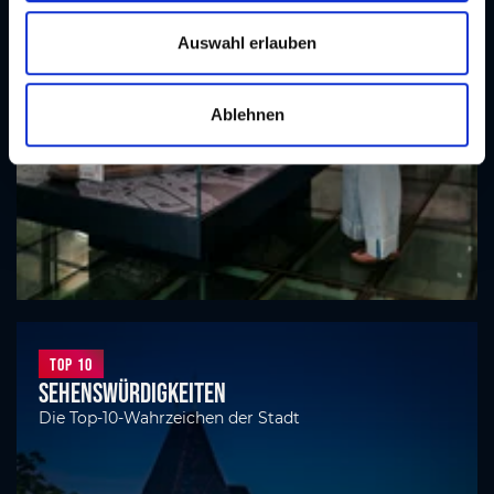
u
s
Auswahl erlauben
w
a
Ablehnen
h
l
Top 10
Sehenswürdigkeiten
Die Top-10-Wahrzeichen der Stadt