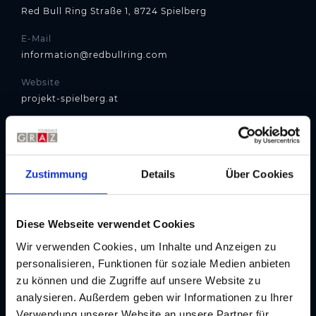
Red Bull Ring Straße 1, 8724 Spielberg
E-Mail
information@redbullring.com
Website
projekt-spielberg.at
Routenplaner
Zustimmung
Details
Über Cookies
Diese Webseite verwendet Cookies
Um die Karte anzusehen, müssen Sie die Cookies akzeptieren!
Wir verwenden Cookies, um Inhalte und Anzeigen zu
personalisieren, Funktionen für soziale Medien anbieten
Marketing-Cookies akzeptieren
zu können und die Zugriffe auf unsere Website zu
analysieren. Außerdem geben wir Informationen zu Ihrer
Verwendung unserer Website an unsere Partner für