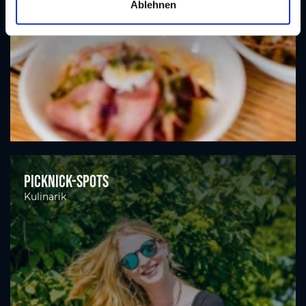
Ablehnen
h
l
Picknick-Spots
Kulinarik