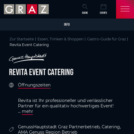
Overview of All Content
Revita Event Catering
Details
Bildergalerie
GenussHauptstadt Graz
Skip to main content
Skip to table of contents
Skip to main navigation
SUCHE
EVENTS
INFO
Zur Startseite
Essen, Trinken & Shoppen
Gastro-Guide für Graz
Revita Event Catering
Revita Event Catering
Öffnungszeiten
Revita ist Ihr professioneller und verlässlicher
Partner für ein qualitativ hochwertiges Event!
...
mehr
GenussHauptstadt Graz Partnerbetrieb, Catering,
AMA Genuss Region Betrieb