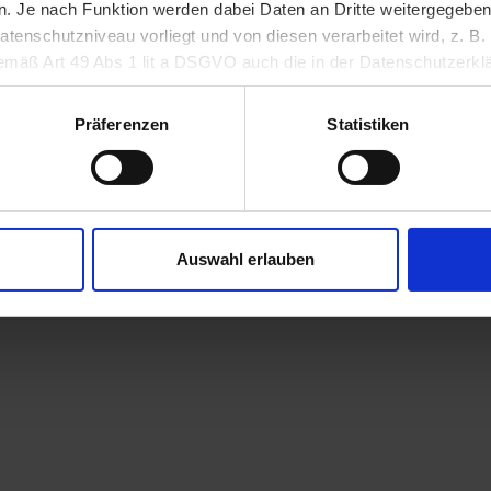
 Je nach Funktion werden dabei Daten an Dritte weitergegeben u
nschutzniveau vorliegt und von diesen verarbeitet wird, z. B. d
 gemäß Art 49 Abs 1 lit a DSGVO auch die in der Datenschutzerklä
in unsicheren Drittstaaten, wie insbesondere den USA. Ihre Einw
erlich und kann jederzeit auf unserer Seite abgelehnt oder wider
Präferenzen
Statistiken
Auswahl erlauben