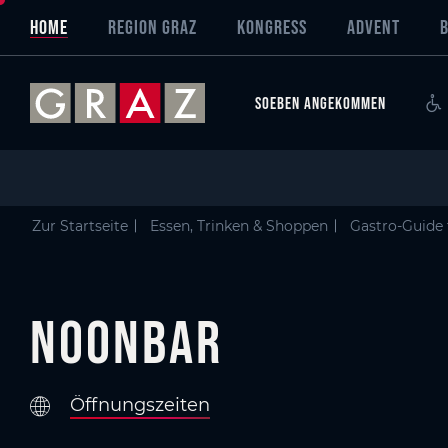
Overview of All Content
Noonbar
Details
Bildergalerie
GenussHauptstadt Graz
Skip to main content
Skip to table of contents
Skip to main navigation
HOME
REGION GRAZ
KONGRESS
ADVENT
SOEBEN ANGEKOMMEN
Zur Startseite
Essen, Trinken & Shoppen
Gastro-Guide 
Noonbar
Öffnungszeiten