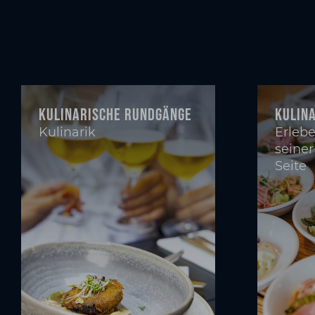
Kulinarische Rundgänge
Kulin
Kulinarik
Erlebe
seiner
Seite