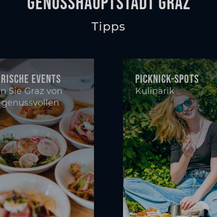
GenussHauptstadt Graz
Tipps
arische Events
Picknick-Spots
n Sie Graz von
Kulinarik
 genussvollen