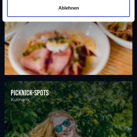
a
Ablehnen
h
l
Picknick-Spots
Kulinarik