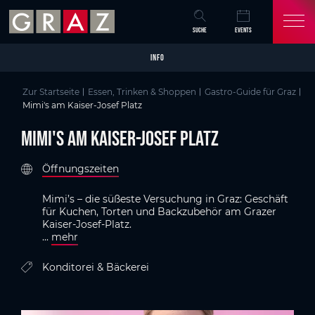
Overview of All Content
Mimi's am Kaiser-Josef Platz
Details
Bildergalerie
GenussHauptstadt Graz
Skip to main content
Skip to table of contents
Skip to main navigation
SUCHE
EVENTS
INFO
Zur Startseite
Essen, Trinken & Shoppen
Gastro-Guide für Graz
Mimi's am Kaiser-Josef Platz
Mimi's am Kaiser-Josef Platz
Öffnungszeiten
Mimi’s – die süßeste Versuchung in Graz: Geschäft
für Kuchen, Torten und Backzubehör am Grazer
Kaiser-Josef-Platz.
...
mehr
Konditorei & Bäckerei