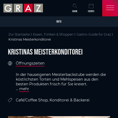
Overview of All Content
Kristinas Meisterkonditorei
Kriterien
Details
Bildergalerie
GenussHauptstadt Graz
Skip to main content
Skip to table of contents
Skip to main navigation
SUCHE
EVENTS
INFO
Zur Startseite
Essen, Trinken & Shoppen
Gastro-Guide für Graz
Kristinas Meisterkonditorei
Kristinas Meisterkonditorei
Öffnungszeiten
In der hauseigenen Meisterbackstube werden die
köstlichsten Torten und Mehlspeisen aus den
besten Produkten frisch für Sie kreiert.
...
mehr
Café/Coffee Shop, Konditorei & Bäckerei