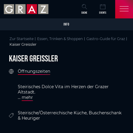
Overview of All Content
Kaiser Greissler
Details
Bildergalerie
GenussHauptstadt Graz
Skip to main content
Skip to table of contents
Skip to main navigation
SUCHE
EVENTS
INFO
Zur Startseite
Essen, Trinken & Shoppen
Gastro-Guide für Graz
Kaiser Greissler
Kaiser Greissler
Öffnungszeiten
Steirisches Dolce Vita im Herzen der Grazer
Altstadt.
...
mehr
Steirische/Österreichische Küche, Buschenschank
& Heuriger