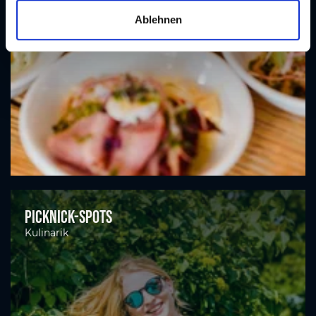
a
Ablehnen
h
l
Picknick-Spots
Kulinarik