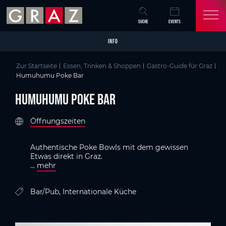
Overview of All Content
Humuhumu Poke Bar
Kriterien
Details
GenussHauptstadt Graz
Skip to main content
Skip to table of contents
Skip to main navigation
SUCHE
EVENTS
INFO
Zur Startseite
Essen, Trinken & Shoppen
Gastro-Guide für Graz
Humuhumu Poke Bar
Humuhumu Poke Bar
Öffnungszeiten
Authentische Poke Bowls mit dem gewissen
Etwas direkt in Graz.
...
mehr
Bar/Pub, Internationale Küche