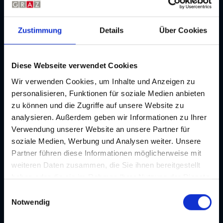
Zustimmung
Details
Über Cookies
Diese Webseite verwendet Cookies
Wir verwenden Cookies, um Inhalte und Anzeigen zu
personalisieren, Funktionen für soziale Medien anbieten
zu können und die Zugriffe auf unsere Website zu
analysieren. Außerdem geben wir Informationen zu Ihrer
Verwendung unserer Website an unsere Partner für
soziale Medien, Werbung und Analysen weiter. Unsere
Partner führen diese Informationen möglicherweise mit
weiteren Daten zusammen, die Sie ihnen bereitgestellt
haben oder die sie im Rahmen Ihrer Nutzung der Dienste
gesammelt haben. Je nach Funktion werden dabei Daten
E
Kulinarische Events
an Dritte weitergegeben und an Dritte in Ländern, in
Notwendig
i
denen kein angemessenes Datenschutzniveau vorliegt
Erleben Sie Graz von seiner genussvollen Seite
n