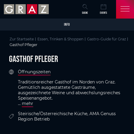
Overview of All Content
Gasthof Pfleger
Kriterien
Details
GenussHauptstadt Graz
Skip to main content
Skip to table of contents
Skip to main navigation
SUCHE
EVENTS
INFO
Zur Startseite
Essen, Trinken & Shoppen
Gastro-Guide für Graz
Gasthof Pfleger
Gasthof Pfleger
Öffnungszeiten
Traditionsreicher Gasthof im Norden von Graz.
Gemütlich ausgestattete Gasträume,
ausgezeichnete Weine und abwechslungsreiches
Speisenangebot.
...
mehr
Steirische/Österreichische Küche, AMA Genuss
Region Betrieb