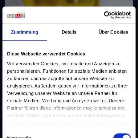
Zustimmung
Details
Über Cookies
Diese Webseite verwendet Cookies
Wir verwenden Cookies, um Inhalte und Anzeigen zu
personalisieren, Funktionen für soziale Medien anbieten
zu können und die Zugriffe auf unsere Website zu
analysieren. Außerdem geben wir Informationen zu Ihrer
Verwendung unserer Website an unsere Partner für
soziale Medien, Werbung und Analysen weiter. Unsere
Partner führen diese Informationen möglicherweise mit
weiteren Daten zusammen, die Sie ihnen bereitgestellt
haben oder die sie im Rahmen Ihrer Nutzung der Dienste
gesammelt haben. Je nach Funktion werden dabei Daten
E
an Dritte weitergegeben und an Dritte in Ländern, in